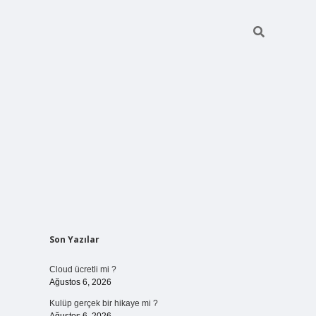
Sidebar
Son Yazılar
vdcasinogir.net
Cloud ücretli mi ?
Ağustos 6, 2026
Kulüp gerçek bir hikaye mi ?