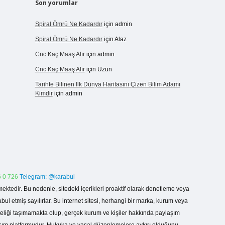
Son yorumlar
Spiral Ömrü Ne Kadardır
için
admin
Spiral Ömrü Ne Kadardır
için
Alaz
Cnc Kaç Maaş Alır
için
admin
Cnc Kaç Maaş Alır
için
Uzun
Tarihte Bilinen Ilk Dünya Haritasını Çizen Bilim Adamı
Kimdir
için
admin
 0 726
Telegram: @karabul
ektedir. Bu nedenle, sitedeki içerikleri proaktif olarak denetleme veya
 etmiş sayılırlar. Bu internet sitesi, herhangi bir marka, kurum veya
niteliği taşımamakta olup, gerçek kurum ve kişiler hakkında paylaşım