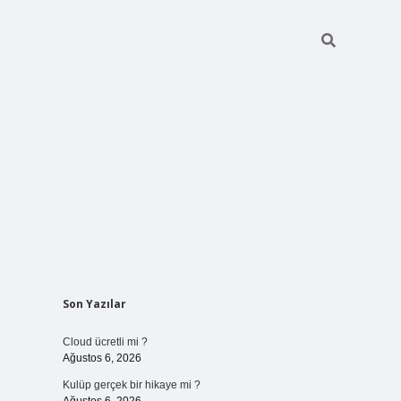
Sidebar
Son Yazılar
vdcasinogir.net
Cloud ücretli mi ?
Ağustos 6, 2026
Kulüp gerçek bir hikaye mi ?