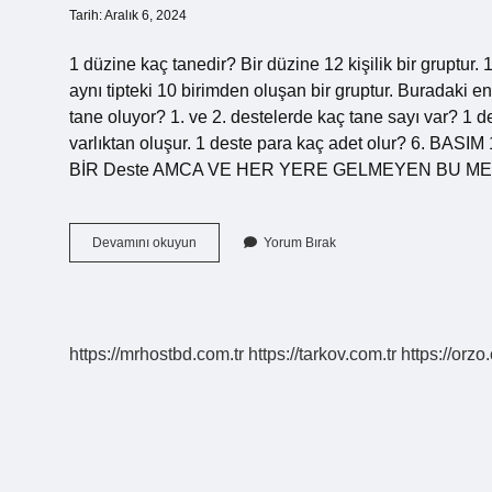
Tarih: Aralık 6, 2024
1 düzine kaç tanedir? Bir düzine 12 kişilik bir gruptur
aynı tipteki 10 birimden oluşan bir gruptur. Buradaki en
tane oluyor? 1. ve 2. destelerde kaç tane sayı var? 1 d
varlıktan oluşur. 1 deste para kaç adet olur? 6. B
BİR Deste AMCA VE HER YERE GELMEYEN BU MEKTU
1
Devamını okuyun
Yorum Bırak
Deste
Ne
Demek
https://mrhostbd.com.tr
https://tarkov.com.tr
https://orzo