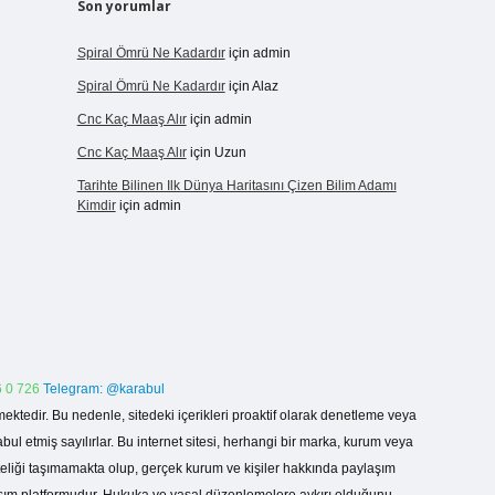
Son yorumlar
Spiral Ömrü Ne Kadardır
için
admin
Spiral Ömrü Ne Kadardır
için
Alaz
Cnc Kaç Maaş Alır
için
admin
Cnc Kaç Maaş Alır
için
Uzun
Tarihte Bilinen Ilk Dünya Haritasını Çizen Bilim Adamı
Kimdir
için
admin
 0 726
Telegram: @karabul
ektedir. Bu nedenle, sitedeki içerikleri proaktif olarak denetleme veya
 etmiş sayılırlar. Bu internet sitesi, herhangi bir marka, kurum veya
niteliği taşımamakta olup, gerçek kurum ve kişiler hakkında paylaşım