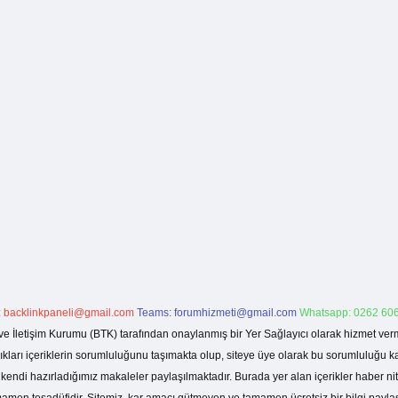
:
backlinkpaneli@gmail.com
Teams:
forumhizmeti@gmail.com
Whatsapp: 0262 606
ve İletişim Kurumu (BTK) tarafından onaylanmış bir Yer Sağlayıcı olarak hizmet verm
rı içeriklerin sorumluluğunu taşımakta olup, siteye üye olarak bu sorumluluğu kabul
a kendi hazırladığımız makaleler paylaşılmaktadır. Burada yer alan içerikler haber 