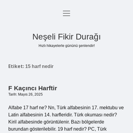
menüyü
Anasayfa
aç
Gizlilik Politikası
Neşeli Fikir Durağı
Yasal Uyarı
Hızlı hikayelerle gününü şenlendir!
Hakkımızda
Etiket:
15 harf nedir
F Kaçıncı Harftir
Tarih: Mayıs 26, 2025
Alfabe 17 harf ne? Nn, Türk alfabesinin 17. mektubu ve
Latin alfabesinin 14. harfleridir. Türk okuması nedir?
Kiril alfabesinde görüntülenir. Bazı bölgelerde
burundan gösterilebilir. 19 harf nedir? PC, Türk