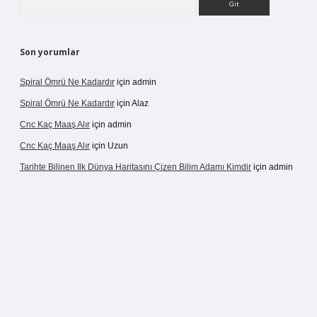
Son yorumlar
Spiral Ömrü Ne Kadardır
için
admin
Spiral Ömrü Ne Kadardır
için
Alaz
Cnc Kaç Maaş Alır
için
admin
Cnc Kaç Maaş Alır
için
Uzun
Tarihte Bilinen Ilk Dünya Haritasını Çizen Bilim Adamı Kimdir
için
admin
ir.net