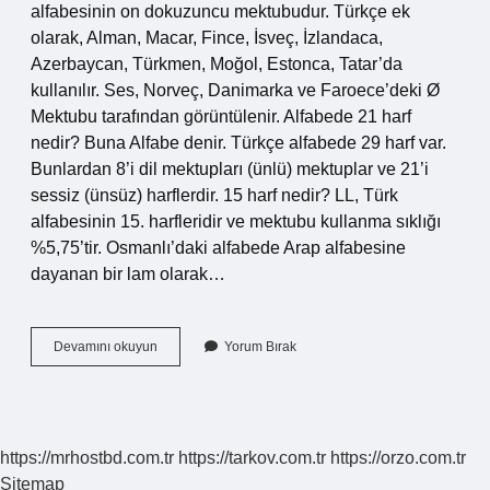
alfabesinin on dokuzuncu mektubudur. Türkçe ek
olarak, Alman, Macar, Fince, İsveç, İzlandaca,
Azerbaycan, Türkmen, Moğol, Estonca, Tatar’da
kullanılır. Ses, Norveç, Danimarka ve Faroece’deki Ø
Mektubu tarafından görüntülenir. Alfabede 21 harf
nedir? Buna Alfabe denir. Türkçe alfabede 29 harf var.
Bunlardan 8’i dil mektupları (ünlü) mektuplar ve 21’i
sessiz (ünsüz) harflerdir. 15 harf nedir? LL, Türk
alfabesinin 15. harfleridir ve mektubu kullanma sıklığı
%5,75’tir. Osmanlı’daki alfabede Arap alfabesine
dayanan bir lam olarak…
F
Devamını okuyun
Yorum Bırak
Kaçıncı
Harftir
https://mrhostbd.com.tr
https://tarkov.com.tr
https://orzo.com.tr
Sitemap