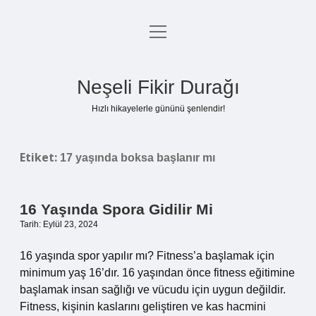
menüyü
Anasayfa
aç
Gizlilik Politikası
Neşeli Fikir Durağı
Yasal Uyarı
Hızlı hikayelerle gününü şenlendir!
Hakkımızda
Etiket:
17 yaşında boksa başlanır mı
16 Yaşında Spora Gidilir Mi
Tarih: Eylül 23, 2024
16 yaşında spor yapılır mı? Fitness’a başlamak için
minimum yaş 16’dır. 16 yaşından önce fitness eğitimine
başlamak insan sağlığı ve vücudu için uygun değildir.
Fitness, kişinin kaslarını geliştiren ve kas hacmini