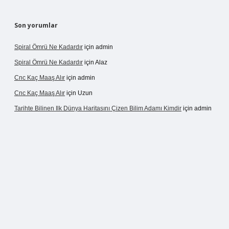
Son yorumlar
Spiral Ömrü Ne Kadardır
için
admin
Spiral Ömrü Ne Kadardır
için
Alaz
Cnc Kaç Maaş Alır
için
admin
Cnc Kaç Maaş Alır
için
Uzun
Tarihte Bilinen Ilk Dünya Haritasını Çizen Bilim Adamı Kimdir
için
admin
ir.net