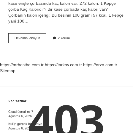
kase erişte çorbasında kaç kalori var: 272 kalori. 1 Kepçe
çorba Kaç Kaloridir? Bir kase çorbada kaç kalori var?
Çorbanın kalori içeriği: Bu besinin 100 gramı 57 kcal, 1 kepçe
yani 100…
1
Devamını okuyun
2 Yorum
Kepçe
Şehriye
Çorbası
Kaç
Kaloridir
https://mrhostbd.com.tr
https://tarkov.com.tr
https://orzo.com.tr
Sitemap
403
Sidebar
Son Yazılar
Cloud ücretli mi ?
Ağustos 6, 2026
Kulüp gerçek bir hikaye mi ?
Ağustos 6, 2026