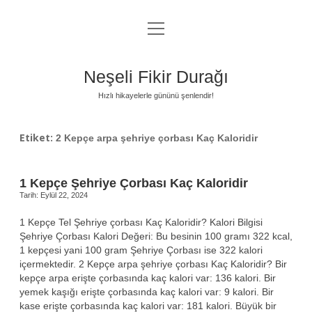
menüyü
Anasayfa
aç
Gizlilik Politikası
Neşeli Fikir Durağı
Yasal Uyarı
Hızlı hikayelerle gününü şenlendir!
Hakkımızda
Etiket:
2 Kepçe arpa şehriye çorbası Kaç Kaloridir
1 Kepçe Şehriye Çorbası Kaç Kaloridir
Tarih: Eylül 22, 2024
1 Kepçe Tel Şehriye çorbası Kaç Kaloridir? Kalori Bilgisi
Şehriye Çorbası Kalori Değeri: Bu besinin 100 gramı 322 kcal,
1 kepçesi yani 100 gram Şehriye Çorbası ise 322 kalori
içermektedir. 2 Kepçe arpa şehriye çorbası Kaç Kaloridir? Bir
kepçe arpa erişte çorbasında kaç kalori var: 136 kalori. Bir
yemek kaşığı erişte çorbasında kaç kalori var: 9 kalori. Bir
kase erişte çorbasında kaç kalori var: 181 kalori. Büyük bir