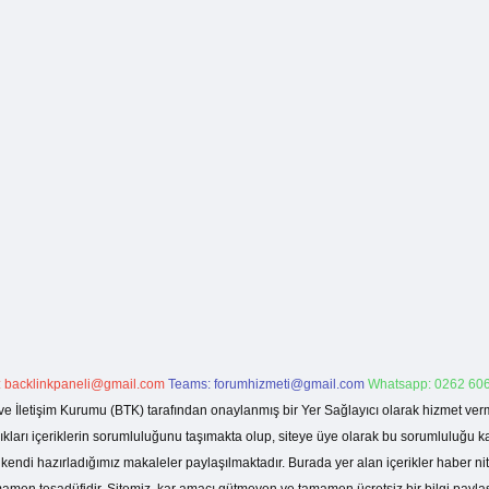
:
backlinkpaneli@gmail.com
Teams:
forumhizmeti@gmail.com
Whatsapp: 0262 606
ve İletişim Kurumu (BTK) tarafından onaylanmış bir Yer Sağlayıcı olarak hizmet verm
rı içeriklerin sorumluluğunu taşımakta olup, siteye üye olarak bu sorumluluğu kabul
a kendi hazırladığımız makaleler paylaşılmaktadır. Burada yer alan içerikler haber 