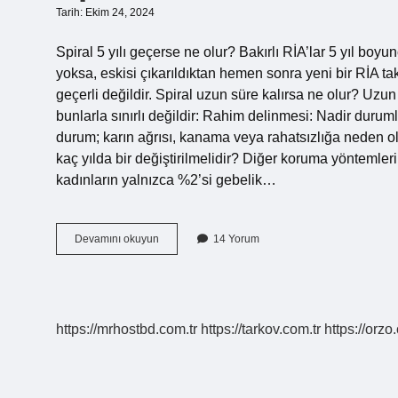
Tarih: Ekim 24, 2024
Spiral 5 yılı geçerse ne olur? Bakırlı RİA’lar 5 yıl boyu
yoksa, eskisi çıkarıldıktan hemen sonra yeni bir RİA ta
geçerli değildir. Spiral uzun süre kalırsa ne olur? Uzun s
bunlarla sınırlı değildir: Rahim delinmesi: Nadir duruml
durum; karın ağrısı, kanama veya rahatsızlığa neden olab
kaç yılda bir değiştirilmelidir? Diğer koruma yöntemle
kadınların yalnızca %2’si gebelik…
Spiral
Devamını okuyun
14 Yorum
Ömrü
Ne
Kadardır
https://mrhostbd.com.tr
https://tarkov.com.tr
https://orzo