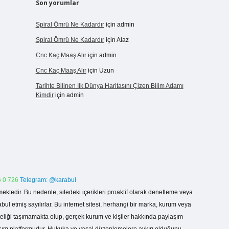
Son yorumlar
Spiral Ömrü Ne Kadardır
için
admin
Spiral Ömrü Ne Kadardır
için
Alaz
Cnc Kaç Maaş Alır
için
admin
Cnc Kaç Maaş Alır
için
Uzun
Tarihte Bilinen Ilk Dünya Haritasını Çizen Bilim Adamı
Kimdir
için
admin
 0 726
Telegram: @karabul
ektedir. Bu nedenle, sitedeki içerikleri proaktif olarak denetleme veya
 etmiş sayılırlar. Bu internet sitesi, herhangi bir marka, kurum veya
niteliği taşımamakta olup, gerçek kurum ve kişiler hakkında paylaşım