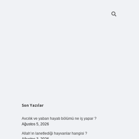
Sidebar
Son Yazılar
vdcasinogir.net
Avcılık ve yaban hayatı bölümü ne iş yapar ?
Ağustos 5, 2026
Allah’ın lanetlediği hayvanlar hangisi ?