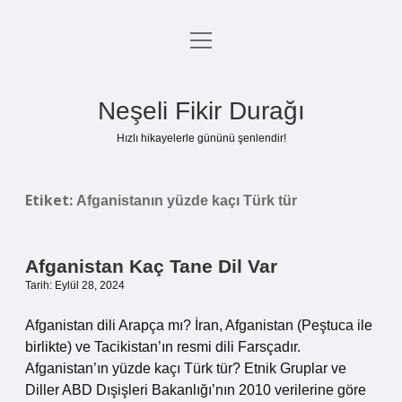
menüyü
Anasayfa
aç
Gizlilik Politikası
Neşeli Fikir Durağı
Yasal Uyarı
Hızlı hikayelerle gününü şenlendir!
Hakkımızda
Etiket:
Afganistanın yüzde kaçı Türk tür
Afganistan Kaç Tane Dil Var
Tarih: Eylül 28, 2024
Afganistan dili Arapça mı? İran, Afganistan (Peştuca ile
birlikte) ve Tacikistan’ın resmi dili Farsçadır.
Afganistan’ın yüzde kaçı Türk tür? Etnik Gruplar ve
Diller ABD Dışişleri Bakanlığı’nın 2010 verilerine göre