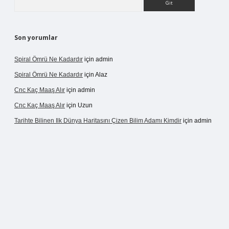
Son yorumlar
Spiral Ömrü Ne Kadardır
için
admin
Spiral Ömrü Ne Kadardır
için
Alaz
Cnc Kaç Maaş Alır
için
admin
Cnc Kaç Maaş Alır
için
Uzun
Tarihte Bilinen Ilk Dünya Haritasını Çizen Bilim Adamı Kimdir
için
admin
ir.net