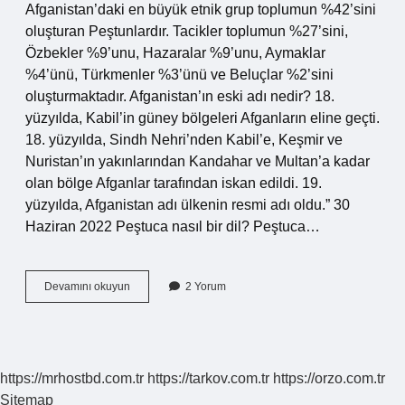
Afganistan’daki en büyük etnik grup toplumun %42’sini
oluşturan Peştunlardır. Tacikler toplumun %27’sini,
Özbekler %9’unu, Hazaralar %9’unu, Aymaklar
%4’ünü, Türkmenler %3’ünü ve Beluçlar %2’sini
oluşturmaktadır. Afganistan’ın eski adı nedir? 18.
yüzyılda, Kabil’in güney bölgeleri Afganların eline geçti.
18. yüzyılda, Sindh Nehri’nden Kabil’e, Keşmir ve
Nuristan’ın yakınlarından Kandahar ve Multan’a kadar
olan bölge Afganlar tarafından iskan edildi. 19.
yüzyılda, Afganistan adı ülkenin resmi adı oldu.” 30
Haziran 2022 Peştuca nasıl bir dil? Peştuca…
Afganistan
Devamını okuyun
2 Yorum
Kaç
Tane
Dil
Var
https://mrhostbd.com.tr
https://tarkov.com.tr
https://orzo.com.tr
Sitemap