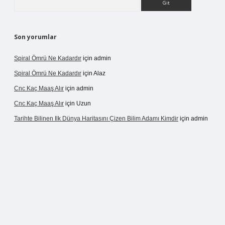
Son yorumlar
Spiral Ömrü Ne Kadardır
için
admin
Spiral Ömrü Ne Kadardır
için
Alaz
Cnc Kaç Maaş Alır
için
admin
Cnc Kaç Maaş Alır
için
Uzun
Tarihte Bilinen Ilk Dünya Haritasını Çizen Bilim Adamı Kimdir
için
admin
ir.net