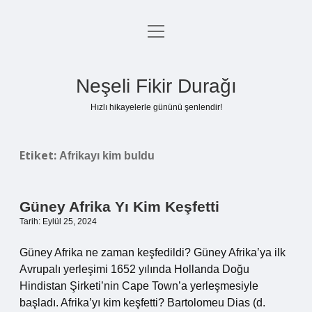
menüyü
Anasayfa
aç
Gizlilik Politikası
Neşeli Fikir Durağı
Yasal Uyarı
Hızlı hikayelerle gününü şenlendir!
Hakkımızda
Etiket:
Afrikayı kim buldu
Güney Afrika Yı Kim Keşfetti
Tarih: Eylül 25, 2024
Güney Afrika ne zaman keşfedildi? Güney Afrika’ya ilk
Avrupalı ​​yerleşimi 1652 yılında Hollanda Doğu
Hindistan Şirketi’nin Cape Town’a yerleşmesiyle
başladı. Afrika’yı kim keşfetti? Bartolomeu Dias (d.