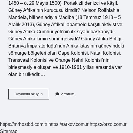
1450 – ö. 29 Mayıs 1500), Portekizli denizci ve kâşif.
Güney Afrika’nın kurucusu kimdir? Nelson Rolihlahla
Mandela, bilinen adıyla Madiba (18 Temmuz 1918 – 5
Aralık 2013), Güney Afrikalı apartheid karşıtı aktivist ve
Güney Afrika Cumhuriyeti’nin ilk siyahi başkanıydı.
Güney Afrika kimin sömürgesiydi? Güney Afrika Birliği,
Britanya İmparatorluğu’nun Afrika kıtasının güneyindeki
sömürge bölgeleri olan Cape Kolonisi, Natal Kolonisi,
Transvaal Kolonisi ve Orange Nehri Kolonisi’nin
birleşmesiyle oluşan ve 1910-1961 yılları arasında var
olan bir ülkedir.…
Güney
Devamını okuyun
2 Yorum
Afrika
Yı
Kim
Keşfetti
https://mrhostbd.com.tr
https://tarkov.com.tr
https://orzo.com.tr
Sitemap