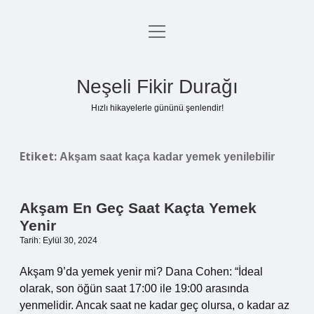
menüyü
Anasayfa
aç
Gizlilik Politikası
Neşeli Fikir Durağı
Yasal Uyarı
Hızlı hikayelerle gününü şenlendir!
Hakkımızda
Etiket:
Akşam saat kaça kadar yemek yenilebilir
Akşam En Geç Saat Kaçta Yemek
Yenir
Tarih: Eylül 30, 2024
Akşam 9’da yemek yenir mi? Dana Cohen: “İdeal
olarak, son öğün saat 17:00 ile 19:00 arasında
yenmelidir. Ancak saat ne kadar geç olursa, o kadar az