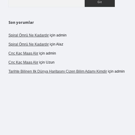
Son yorumlar
Spiral Ömrü Ne Kadardır
için
admin
Spiral Ömrü Ne Kadardır
için
Alaz
Cnc Kaç Maaş Alır
için
admin
Cnc Kaç Maaş Alır
için
Uzun
Tarihte Bilinen Ilk Dünya Haritasını Çizen Bilim Adamı Kimdir
için
admin
vdcasinogir.net