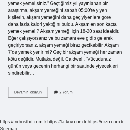
yemek yemelisiniz.” Geçtiğimiz yıl yayınlanan bir
araştırma, akşam yemeğini sabah 05:00’te yiyen
kişilerin, akşam yemeğini daha geç yiyenlere göre
daha fazla kalori yaktığını buldu. Akşam en son kaçta
yemek yemeli? Akşam yemeği için 18-20 saat idealdir.
Eğer çalışıyorsanız ve bu zamanı eve gidip gelerek
geçiriyorsanız, akşam yemeği biraz gecikebilir. Akşam
7’de yemek yenir mi? Geç bir akşam yemeği her zaman
kötü değildir. Mutlaka değil. Caldwell, “Vücudunuz
günün veya gecenin herhangi bir saatinde yiyecekleri
sindirebilir…
Akşam
Devamını okuyun
2 Yorum
En
Geç
Saat
Kaçta
Yemek
https://mrhostbd.com.tr
https://tarkov.com.tr
https://orzo.com.tr
Yenir
Sitemap