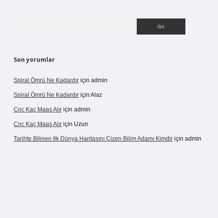
Arama
Son yorumlar
Spiral Ömrü Ne Kadardır
için
admin
Spiral Ömrü Ne Kadardır
için
Alaz
Cnc Kaç Maaş Alır
için
admin
Cnc Kaç Maaş Alır
için
Uzun
Tarihte Bilinen Ilk Dünya Haritasını Çizen Bilim Adamı Kimdir
için
admin
ir.net