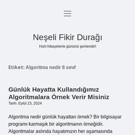
menüyü
Anasayfa
aç
Gizlilik Politikası
Neşeli Fikir Durağı
Yasal Uyarı
Hızlı hikayelerle gününü şenlendir!
Hakkımızda
Etiket:
Algoritma nedir 8 sınıf
Günlük Hayatta Kullandığımız
Algoritmalara Örnek Verir Misiniz
Tarih: Eylül 23, 2024
Algoritma nedir günlük hayattan örnek? Bir bilgisayar
programı karmaşık bir algoritmanın örneğidir.
Algoritmalar aslında hayatımızın her aşamasında