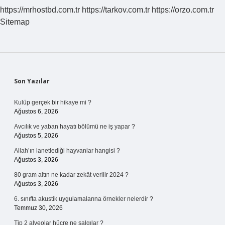
Verir
https://mrhostbd.com.tr
https://tarkov.com.tr
https://orzo.com.tr
Misiniz
Sitemap
Sidebar
Son Yazılar
Kulüp gerçek bir hikaye mi ?
Ağustos 6, 2026
Avcılık ve yaban hayatı bölümü ne iş yapar ?
Ağustos 5, 2026
Allah’ın lanetlediği hayvanlar hangisi ?
Ağustos 3, 2026
80 gram altın ne kadar zekât verilir 2024 ?
Ağustos 3, 2026
6. sınıfta akustik uygulamalarına örnekler nelerdir ?
Temmuz 30, 2026
Tip 2 alveolar hücre ne salgılar ?