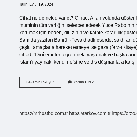
Tarih: Eylül 19, 2024
Cihat ne demek diyanet? Cihad, Allah yolunda gösterile
müminin tüm varlığını seferber ederek Yüce Rabbinin 
korumak için beden, dil, zihin ve kalple kararlılık gös
Şam’da yazılan Bahrü’l-Fevaid adlı eserde, saldıran d
çeşitli amaçlarla hareket etmeye ise gaza (farz-ı kifaye) 
cihad, “Dinî emirleri öğrenmek, yaşamak ve başkaların
İslam’ı yaymak, kendi nefsine ve dış düşmanlara karş
Cihat
Devamını okuyun
Yorum Bırak
Ne
Anlamı
https://mrhostbd.com.tr
https://tarkov.com.tr
https://orzo