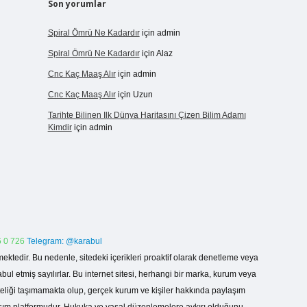
Son yorumlar
Spiral Ömrü Ne Kadardır
için
admin
Spiral Ömrü Ne Kadardır
için
Alaz
Cnc Kaç Maaş Alır
için
admin
Cnc Kaç Maaş Alır
için
Uzun
Tarihte Bilinen Ilk Dünya Haritasını Çizen Bilim Adamı
Kimdir
için
admin
 0 726
Telegram: @karabul
ektedir. Bu nedenle, sitedeki içerikleri proaktif olarak denetleme veya
 etmiş sayılırlar. Bu internet sitesi, herhangi bir marka, kurum veya
niteliği taşımamakta olup, gerçek kurum ve kişiler hakkında paylaşım