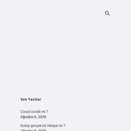
Sidebar
Son Yazılar
vdcasinogir.net
Cloud ücretli mi ?
Ağustos 6, 2026
Kulüp gerçek bir hikaye mi ?