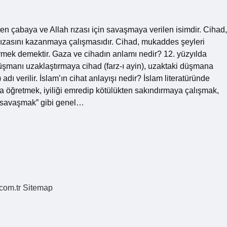
n çabaya ve Allah rızası için savaşmaya verilen isimdir. Cihad,
rızasını kazanmaya çalışmasıdır. Cihad, mukaddes şeyleri
termek demektir. Gaza ve cihadın anlamı nedir? 12. yüzyılda
üşmanı uzaklaştırmaya cihad (farz-ı ayin), uzaktaki düşmana
adı verilir. İslam’ın cihat anlayışı nedir? İslam literatüründe
a öğretmek, iyiliği emredip kötülükten sakındırmaya çalışmak,
ı savaşmak” gibi genel…
.com.tr
Sitemap