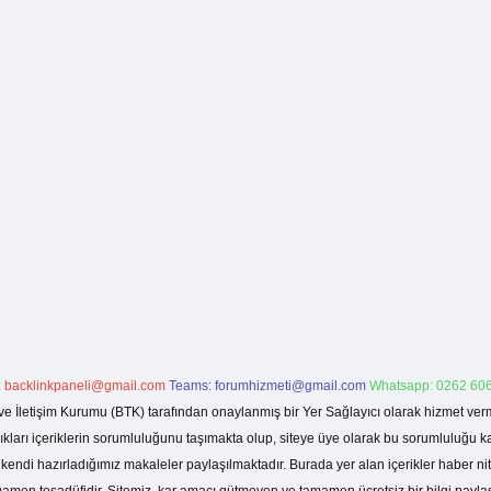
:
backlinkpaneli@gmail.com
Teams:
forumhizmeti@gmail.com
Whatsapp: 0262 606
ve İletişim Kurumu (BTK) tarafından onaylanmış bir Yer Sağlayıcı olarak hizmet verm
rı içeriklerin sorumluluğunu taşımakta olup, siteye üye olarak bu sorumluluğu kabul
a kendi hazırladığımız makaleler paylaşılmaktadır. Burada yer alan içerikler haber 