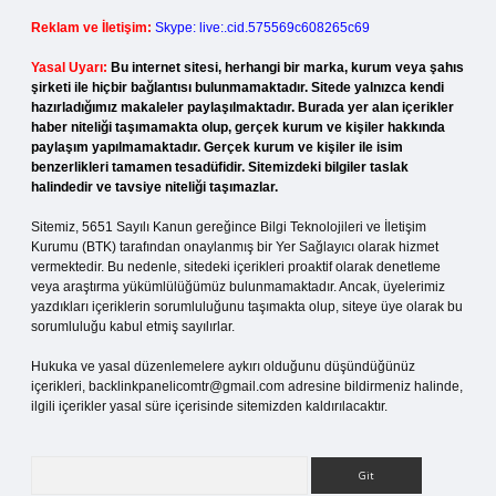
Reklam ve İletişim:
Skype: live:.cid.575569c608265c69
Yasal Uyarı:
Bu internet sitesi, herhangi bir marka, kurum veya şahıs
şirketi ile hiçbir bağlantısı bulunmamaktadır. Sitede yalnızca kendi
hazırladığımız makaleler paylaşılmaktadır. Burada yer alan içerikler
haber niteliği taşımamakta olup, gerçek kurum ve kişiler hakkında
paylaşım yapılmamaktadır. Gerçek kurum ve kişiler ile isim
benzerlikleri tamamen tesadüfidir. Sitemizdeki bilgiler taslak
halindedir ve tavsiye niteliği taşımazlar.
Sitemiz, 5651 Sayılı Kanun gereğince Bilgi Teknolojileri ve İletişim
Kurumu (BTK) tarafından onaylanmış bir Yer Sağlayıcı olarak hizmet
vermektedir. Bu nedenle, sitedeki içerikleri proaktif olarak denetleme
veya araştırma yükümlülüğümüz bulunmamaktadır. Ancak, üyelerimiz
yazdıkları içeriklerin sorumluluğunu taşımakta olup, siteye üye olarak bu
sorumluluğu kabul etmiş sayılırlar.
Hukuka ve yasal düzenlemelere aykırı olduğunu düşündüğünüz
içerikleri,
backlinkpanelicomtr@gmail.com
adresine bildirmeniz halinde,
ilgili içerikler yasal süre içerisinde sitemizden kaldırılacaktır.
Arama