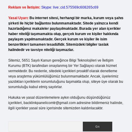
Reklam ve İletişim:
Skype: live:.cid.575569c608265c69
Yasal Uyarı:
Bu internet sitesi, herhangi bir marka, kurum veya şahıs
şirketi ile hiçbir bağlantısı bulunmamaktadır. Sitede yalnızca kendi
hazırladığımız makaleler paylaşılmaktadır. Burada yer alan içerikler
haber niteliği taşımamakta olup, gerçek kurum ve kişiler hakkında
paylaşım yapılmamaktadır. Gerçek kurum ve kişiler ile isim
benzerlikleri tamamen tesadüfidir. Sitemizdeki bilgiler taslak
halindedir ve tavsiye niteliği taşımazlar.
Sitemiz, 5651 Sayılı Kanun gereğince Bilgi Teknolojileri ve İletişim
Kurumu (BTK) tarafından onaylanmış bir Yer Sağlayıcı olarak hizmet
vermektedir. Bu nedenle, sitedeki içerikleri proaktif olarak denetleme
veya araştırma yükümlülüğümüz bulunmamaktadır. Ancak, üyelerimiz
yazdıkları içeriklerin sorumluluğunu taşımakta olup, siteye üye olarak bu
sorumluluğu kabul etmiş sayılırlar.
Hukuka ve yasal düzenlemelere aykırı olduğunu düşündüğünüz
içerikleri,
backlinkpanelicomtr@gmail.com
adresine bildirmeniz halinde,
ilgili içerikler yasal süre içerisinde sitemizden kaldırılacaktır.
Arama