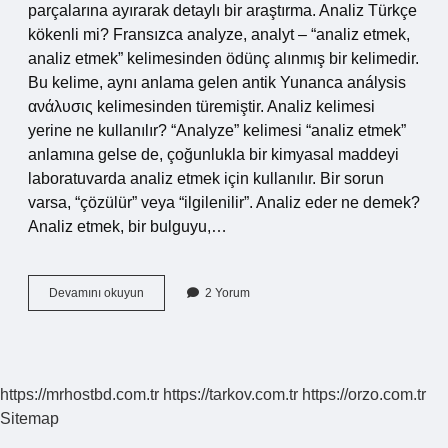
parçalarına ayırarak detaylı bir araştırma. Analiz Türkçe
kökenli mi? Fransızca analyze, analyt – “analiz etmek,
analiz etmek” kelimesinden ödünç alınmış bir kelimedir.
Bu kelime, aynı anlama gelen antik Yunanca análysis
ανάλυσις kelimesinden türemiştir. Analiz kelimesi
yerine ne kullanılır? “Analyze” kelimesi “analiz etmek”
anlamına gelse de, çoğunlukla bir kimyasal maddeyi
laboratuvarda analiz etmek için kullanılır. Bir sorun
varsa, “çözülür” veya “ilgilenilir”. Analiz eder ne demek?
Analiz etmek, bir bulguyu,…
Analiz
Devamını okuyun
2 Yorum
Türkçe
Anlamı
Nedir
https://mrhostbd.com.tr
https://tarkov.com.tr
https://orzo.com.tr
Sitemap