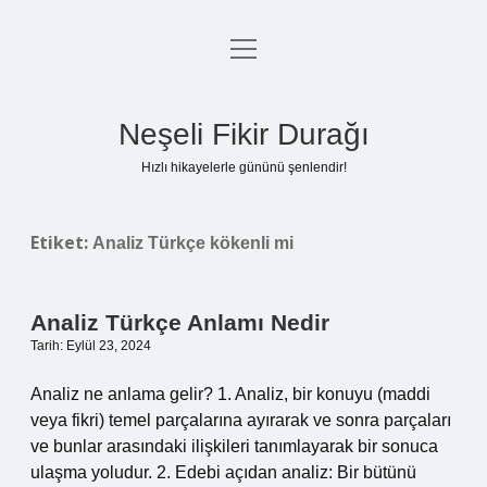
menüyü
Anasayfa
aç
Gizlilik Politikası
Neşeli Fikir Durağı
Yasal Uyarı
Hızlı hikayelerle gününü şenlendir!
Hakkımızda
Etiket:
Analiz Türkçe kökenli mi
Analiz Türkçe Anlamı Nedir
Tarih: Eylül 23, 2024
Analiz ne anlama gelir? 1. Analiz, bir konuyu (maddi
veya fikri) temel parçalarına ayırarak ve sonra parçaları
ve bunlar arasındaki ilişkileri tanımlayarak bir sonuca
ulaşma yoludur. 2. Edebi açıdan analiz: Bir bütünü