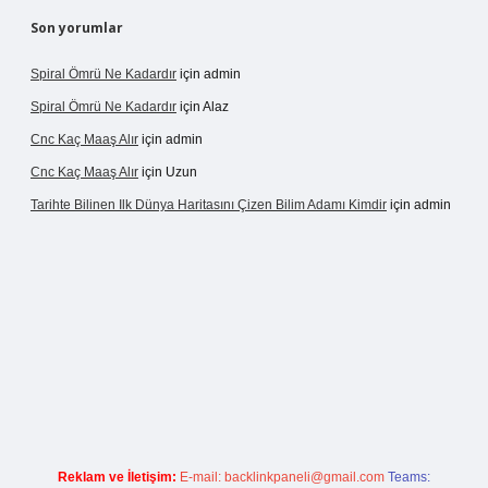
Son yorumlar
Spiral Ömrü Ne Kadardır
için
admin
Spiral Ömrü Ne Kadardır
için
Alaz
Cnc Kaç Maaş Alır
için
admin
Cnc Kaç Maaş Alır
için
Uzun
Tarihte Bilinen Ilk Dünya Haritasını Çizen Bilim Adamı Kimdir
için
admin
ogir.net
Reklam ve İletişim:
E-mail:
backlinkpaneli@gmail.com
Teams: