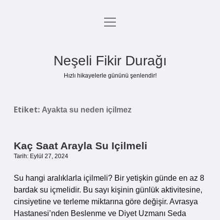
menüyü
Anasayfa
aç
Gizlilik Politikası
Neşeli Fikir Durağı
Yasal Uyarı
Hızlı hikayelerle gününü şenlendir!
Hakkımızda
Etiket:
Ayakta su neden içilmez
Kaç Saat Arayla Su Içilmeli
Tarih: Eylül 27, 2024
Su hangi aralıklarla içilmeli? Bir yetişkin günde en az 8
bardak su içmelidir. Bu sayı kişinin günlük aktivitesine,
cinsiyetine ve terleme miktarına göre değişir. Avrasya
Hastanesi’nden Beslenme ve Diyet Uzmanı Seda