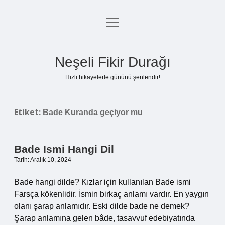
menüyü
Anasayfa
aç
Gizlilik Politikası
Neşeli Fikir Durağı
Yasal Uyarı
Hızlı hikayelerle gününü şenlendir!
Hakkımızda
Etiket:
Bade Kuranda geçiyor mu
Bade Ismi Hangi Dil
Tarih: Aralık 10, 2024
Bade hangi dilde? Kızlar için kullanılan Bade ismi
Farsça kökenlidir. İsmin birkaç anlamı vardır. En yaygın
olanı şarap anlamıdır. Eski dilde bade ne demek?
Şarap anlamına gelen bâde, tasavvuf edebiyatında