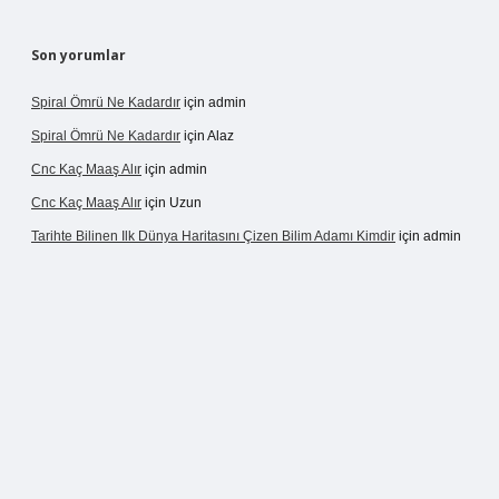
Son yorumlar
Spiral Ömrü Ne Kadardır
için
admin
Spiral Ömrü Ne Kadardır
için
Alaz
Cnc Kaç Maaş Alır
için
admin
Cnc Kaç Maaş Alır
için
Uzun
Tarihte Bilinen Ilk Dünya Haritasını Çizen Bilim Adamı Kimdir
için
admin
ir.net