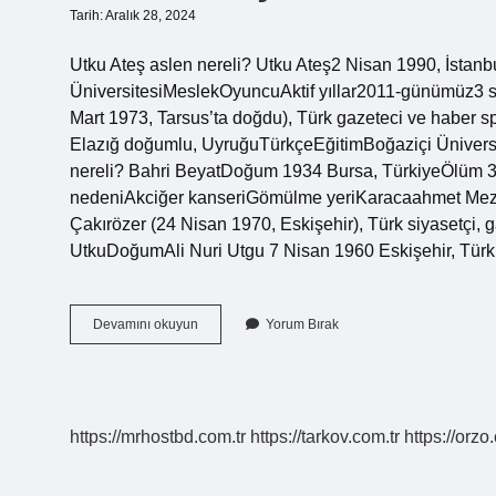
Tarih: Aralık 28, 2024
Utku Ateş aslen nereli? Utku Ateş2 Nisan 1990, İstan
ÜniversitesiMeslekOyuncuAktif yıllar2011-günümüz3 sa
Mart 1973, Tarsus’ta doğdu), Türk gazeteci ve haber sp
Elazığ doğumlu, UyruğuTürkçeEğitimBoğaziçi Ünivers
nereli? Bahri BeyatDoğum 1934 Bursa, TürkiyeÖlüm 30
nedeniAkciğer kanseriGömülme yeriKaracaahmet Mezarlı
Çakırözer (24 Nisan 1970, Eskişehir), Türk siyasetçi, ga
UtkuDoğumAli Nuri Utgu 7 Nisan 1960 Eskişehir, Tü
Bahri
Devamını okuyun
Yorum Bırak
Ateş
Aslen
Nereli
https://mrhostbd.com.tr
https://tarkov.com.tr
https://orzo