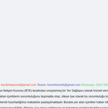
:
backlinkpaneli@gmail.com
Teams:
forumhizmeti@gmail.com
Whatsapp: 0262 606
ve İletişim Kurumu (BTK) tarafından onaylanmış bir Yer Sağlayıcı olarak hizmet verm
rı içeriklerin sorumluluğunu taşımakta olup, siteye üye olarak bu sorumluluğu kabul
a kendi hazırladığımız makaleler paylaşılmaktadır. Burada yer alan içerikler haber 