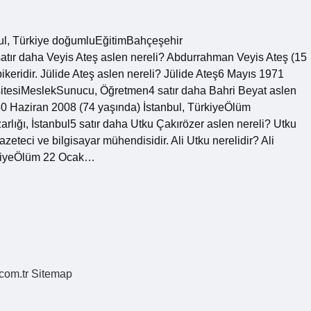
bul, Türkiye doğumluEğitimBahçeşehir
tır daha Veyis Ateş aslen nereli? Abdurrahman Veyis Ateş (15
ikeridir. Jülide Ateş aslen nereli? Jülide Ateş6 Mayıs 1971
itesiMeslekSunucu, Öğretmen4 satır daha Bahri Beyat aslen
 Haziran 2008 (74 yaşında) İstanbul, TürkiyeÖlüm
ğı, İstanbul5 satır daha Utku Çakırözer aslen nereli? Utku
zeteci ve bilgisayar mühendisidir. Ali Utku nerelidir? Ali
rkiyeÖlüm 22 Ocak…
.com.tr
Sitemap