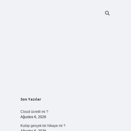
Sidebar
Son Yazılar
vdcasinogir.net
Cloud ücretli mi ?
Ağustos 6, 2026
Kulüp gerçek bir hikaye mi ?