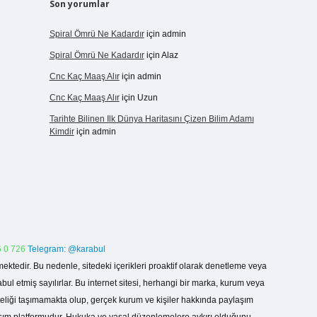
Son yorumlar
Spiral Ömrü Ne Kadardır
için
admin
Spiral Ömrü Ne Kadardır
için
Alaz
Cnc Kaç Maaş Alır
için
admin
Cnc Kaç Maaş Alır
için
Uzun
Tarihte Bilinen Ilk Dünya Haritasını Çizen Bilim Adamı
Kimdir
için
admin
 0 726
Telegram: @karabul
ektedir. Bu nedenle, sitedeki içerikleri proaktif olarak denetleme veya
 etmiş sayılırlar. Bu internet sitesi, herhangi bir marka, kurum veya
niteliği taşımamakta olup, gerçek kurum ve kişiler hakkında paylaşım