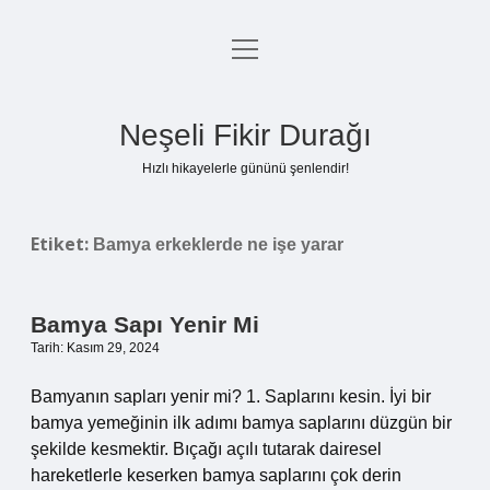
menüyü
Anasayfa
aç
Gizlilik Politikası
Neşeli Fikir Durağı
Yasal Uyarı
Hızlı hikayelerle gününü şenlendir!
Hakkımızda
Etiket:
Bamya erkeklerde ne işe yarar
Bamya Sapı Yenir Mi
Tarih: Kasım 29, 2024
Bamyanın sapları yenir mi? 1. Saplarını kesin. İyi bir
bamya yemeğinin ilk adımı bamya saplarını düzgün bir
şekilde kesmektir. Bıçağı açılı tutarak dairesel
hareketlerle keserken bamya saplarını çok derin