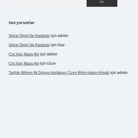
Son yorumlar
Spiral Ömrü Ne Kadardır
için
admin
Spiral Ömrü Ne Kadardır
için
Alaz
Cnc Kaç Maaş Alır
için
admin
Cnc Kaç Maaş Alır
için
Uzun
Tarihte Bilinen Ilk Dünya Haritasını Çizen Bilim Adamı Kimdir
için
admin
ir.net