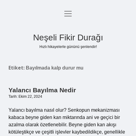
menüyü
Anasayfa
aç
Gizlilik Politikası
Neşeli Fikir Durağı
Yasal Uyarı
Hızlı hikayelerle gününü şenlendir!
Hakkımızda
Etiket:
Bayılmada kalp durur mu
Yalancı Bayılma Nedir
Tarih: Ekim 22, 2024
Yalancı bayılma nasıl olur? Senkopun mekanizması
kabaca beyne giden kan miktarında ani ve geçici bir
azalma olarak özetlenebilir. Beyne giden kan akışı
kötüleştikçe ve çeşitli işlevler kaybedildikçe, genellikle