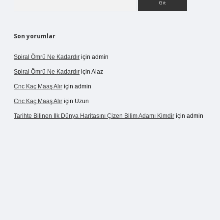
Son yorumlar
Spiral Ömrü Ne Kadardır
için
admin
Spiral Ömrü Ne Kadardır
için
Alaz
Cnc Kaç Maaş Alır
için
admin
Cnc Kaç Maaş Alır
için
Uzun
Tarihte Bilinen Ilk Dünya Haritasını Çizen Bilim Adamı Kimdir
için
admin
r.net