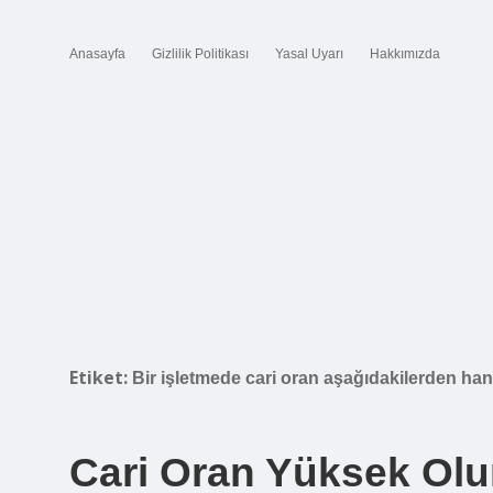
Anasayfa
Gizlilik Politikası
Yasal Uyarı
Hakkımızda
Etiket:
Bir işletmede cari oran aşağıdakilerden han
Cari Oran Yüksek Olu