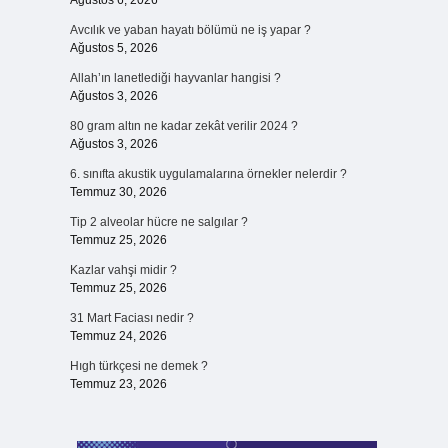
Ağustos 6, 2026
Avcılık ve yaban hayatı bölümü ne iş yapar ?
Ağustos 5, 2026
Allah’ın lanetlediği hayvanlar hangisi ?
Ağustos 3, 2026
80 gram altın ne kadar zekât verilir 2024 ?
Ağustos 3, 2026
6. sınıfta akustik uygulamalarına örnekler nelerdir ?
Temmuz 30, 2026
Tip 2 alveolar hücre ne salgılar ?
Temmuz 25, 2026
Kazlar vahşi midir ?
Temmuz 25, 2026
31 Mart Faciası nedir ?
Temmuz 24, 2026
Hıgh türkçesi ne demek ?
Temmuz 23, 2026