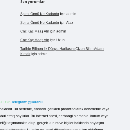
Son yorumlar
Spiral Ömrü Ne Kadardır
için
admin
Spiral Ömrü Ne Kadardır
için
Alaz
Cnc Kaç Maaş Alır
için
admin
Cnc Kaç Maaş Alır
için
Uzun
Tarihte Bilinen Ilk Dünya Haritasını Çizen Bilim Adamı
Kimdir
için
admin
 0 726
Telegram: @karabul
ektedir. Bu nedenle, sitedeki içerikleri proaktif olarak denetleme veya
 etmiş sayılırlar. Bu internet sitesi, herhangi bir marka, kurum veya
niteliği taşımamakta olup, gerçek kurum ve kişiler hakkında paylaşım