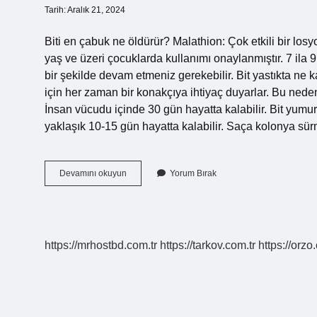
Tarih: Aralık 21, 2024
Biti en çabuk ne öldürür? Malathion: Çok etkili bir losyo
yaş ve üzeri çocuklarda kullanımı onaylanmıştır. 7 ila 9
bir şekilde devam etmeniz gerekebilir. Bit yastıkta ne 
için her zaman bir konakçıya ihtiyaç duyarlar. Bu neden
İnsan vücudu içinde 30 gün hayatta kalabilir. Bit yumu
yaklaşık 10-15 gün hayatta kalabilir. Saça kolonya sü
Alkol
Devamını okuyun
Yorum Bırak
Bitleri
Öldürür
Mü
https://mrhostbd.com.tr
https://tarkov.com.tr
https://orzo