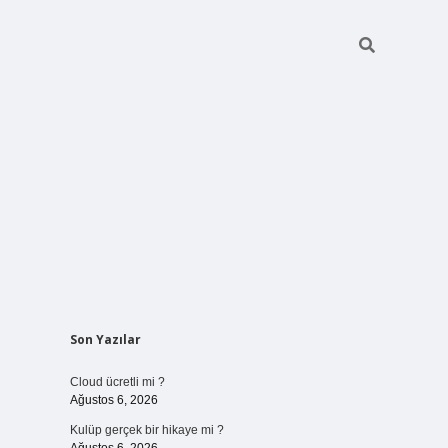
Sidebar
Son Yazılar
vdcasinogir.net
Cloud ücretli mi ?
Ağustos 6, 2026
Kulüp gerçek bir hikaye mi ?