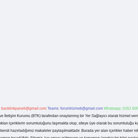
:
backlinkpaneli@gmail.com
Teams:
forumhizmeti@gmail.com
Whatsapp: 0262 606
ve İletişim Kurumu (BTK) tarafından onaylanmış bir Yer Sağlayıcı olarak hizmet verm
rı içeriklerin sorumluluğunu taşımakta olup, siteye üye olarak bu sorumluluğu kabul
a kendi hazırladığımız makaleler paylaşılmaktadır. Burada yer alan içerikler haber 