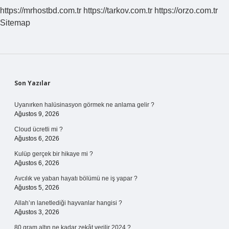
https://mrhostbd.com.tr
https://tarkov.com.tr
https://orzo.com.tr
Sitemap
Sidebar
Son Yazılar
Uyanırken halüsinasyon görmek ne anlama gelir ?
Ağustos 9, 2026
Cloud ücretli mi ?
Ağustos 6, 2026
Kulüp gerçek bir hikaye mi ?
Ağustos 6, 2026
Avcılık ve yaban hayatı bölümü ne iş yapar ?
Ağustos 5, 2026
Allah’ın lanetlediği hayvanlar hangisi ?
Ağustos 3, 2026
80 gram altın ne kadar zekât verilir 2024 ?