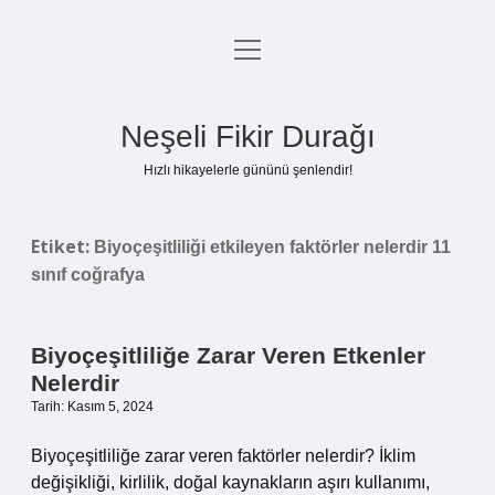
menüyü
Anasayfa
aç
Gizlilik Politikası
Neşeli Fikir Durağı
Yasal Uyarı
Hızlı hikayelerle gününü şenlendir!
Hakkımızda
Etiket:
Biyoçeşitliliği etkileyen faktörler nelerdir 11
sınıf coğrafya
Biyoçeşitliliğe Zarar Veren Etkenler
Nelerdir
Tarih: Kasım 5, 2024
Biyoçeşitliliğe zarar veren faktörler nelerdir? İklim
değişikliği, kirlilik, doğal kaynakların aşırı kullanımı,