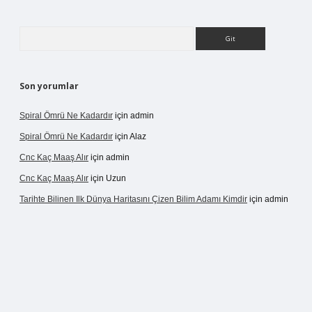
Arama
Son yorumlar
Spiral Ömrü Ne Kadardır
için
admin
Spiral Ömrü Ne Kadardır
için
Alaz
Cnc Kaç Maaş Alır
için
admin
Cnc Kaç Maaş Alır
için
Uzun
Tarihte Bilinen Ilk Dünya Haritasını Çizen Bilim Adamı Kimdir
için
admin
ir.net