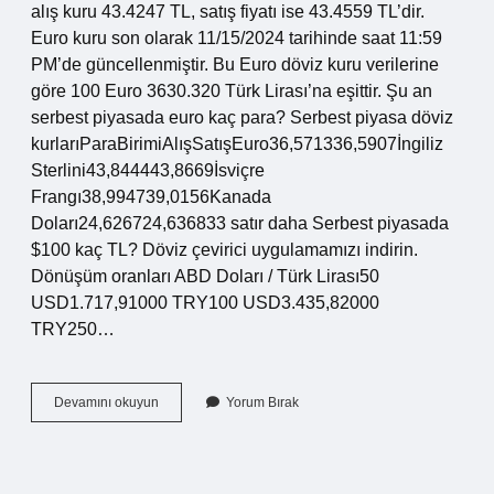
alış kuru 43.4247 TL, satış fiyatı ise 43.4559 TL’dir.
Euro kuru son olarak 11/15/2024 tarihinde saat 11:59
PM’de güncellenmiştir. Bu Euro döviz kuru verilerine
göre 100 Euro 3630.320 Türk Lirası’na eşittir. Şu an
serbest piyasada euro kaç para? Serbest piyasa döviz
kurlarıParaBirimiAlışSatışEuro36,571336,5907İngiliz
Sterlini43,844443,8669İsviçre
Frangı38,994739,0156Kanada
Doları24,626724,636833 satır daha Serbest piyasada
$100 kaç TL? Döviz çevirici uygulamamızı indirin.
Dönüşüm oranları ABD Doları / Türk Lirası50
USD1.717,91000 TRY100 USD3.435,82000
TRY250…
Serbest
Devamını okuyun
Yorum Bırak
Piyasada
100
Kaç
Tl