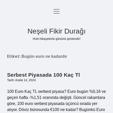
menüyü
Anasayfa
aç
Gizlilik Politikası
Neşeli Fikir Durağı
Yasal Uyarı
Hızlı hikayelerle gününü şenlendir!
Hakkımızda
Etiket:
Bugün euro ne kadardır
Serbest Piyasada 100 Kaç Tl
Tarih: Aralık 14, 2024
100 Euro Kaç TL serbest piyasa? Euro bugün %0,16 ve
geçen hafta -%1,51 oranında değişti. Güncel rakamlara
göre, 100 euro serbest piyasada üçüncü sırada yer
alıyor. Döviz bürosunda €100 ne kadar? Bugünkü Euro