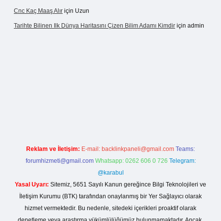
Cnc Kaç Maaş Alır
için
Uzun
Tarihte Bilinen Ilk Dünya Haritasını Çizen Bilim Adamı Kimdir
için
admin
r.net
Reklam ve İletişim:
E-mail:
backlinkpaneli@gmail.com
Teams:
forumhizmeti@gmail.com
Whatsapp: 0262 606 0 726
Telegram:
@karabul
Yasal Uyarı:
Sitemiz, 5651 Sayılı Kanun gereğince Bilgi Teknolojileri ve
İletişim Kurumu (BTK) tarafından onaylanmış bir Yer Sağlayıcı olarak
hizmet vermektedir. Bu nedenle, sitedeki içerikleri proaktif olarak
denetleme veya araştırma yükümlülüğümüz bulunmamaktadır. Ancak,