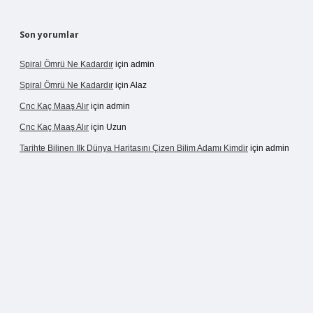
Son yorumlar
Spiral Ömrü Ne Kadardır
için
admin
Spiral Ömrü Ne Kadardır
için
Alaz
Cnc Kaç Maaş Alır
için
admin
Cnc Kaç Maaş Alır
için
Uzun
Tarihte Bilinen Ilk Dünya Haritasını Çizen Bilim Adamı Kimdir
için
admin
gir.net