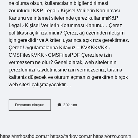
ne olursa olsun, kullanıcıların bilgilendirilmesi
zorunludur.K&P ​​Legal › Kişisel Verilerin Korunması
Kanunu ve internet sitelerinde çerez kullanımıK&P
Legal › Kişisel Verilerin Korunması Kanunu… Çerez
politikası açık rıza mıdır? Çerez, ağ üzerinden iletişim
için gereklidir ve A kriteri uyarınca açık rıza gerektirmez.
Çerez Uygulamalarına Kılavuz – KVKKKVKK ›
CMSFilesKVKK › CMSFilesPDF Çerezlere izin
vermezsem ne olur? Genel olarak, web sitelerinin
çerezlerinizi kaydetmesine izin vermezseniz, tarama
kaliteniz düşecek ve oturum açmanızı gerektiren birçok
web sitesi çalışmayacaktır.…
Çerez
Devamını okuyun
2 Yorum
Politikası
Zorunlu
Mu
https://mrhostbd.com.tr
https://tarkov.com.tr
https://orzo.com.tr