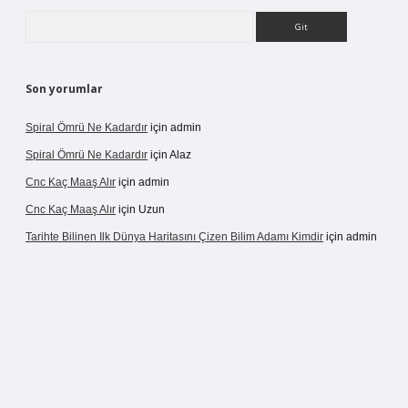
Arama
Son yorumlar
Spiral Ömrü Ne Kadardır
için
admin
Spiral Ömrü Ne Kadardır
için
Alaz
Cnc Kaç Maaş Alır
için
admin
Cnc Kaç Maaş Alır
için
Uzun
Tarihte Bilinen Ilk Dünya Haritasını Çizen Bilim Adamı Kimdir
için
admin
ir.net