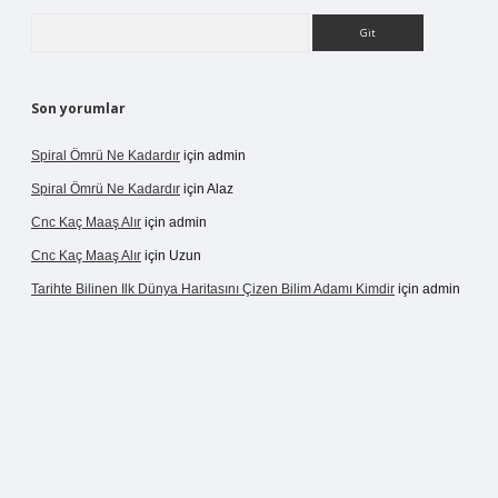
Arama
Son yorumlar
Spiral Ömrü Ne Kadardır
için
admin
Spiral Ömrü Ne Kadardır
için
Alaz
Cnc Kaç Maaş Alır
için
admin
Cnc Kaç Maaş Alır
için
Uzun
Tarihte Bilinen Ilk Dünya Haritasını Çizen Bilim Adamı Kimdir
için
admin
r.net