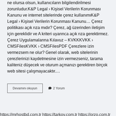
ne olursa olsun, kullanıcıların bilgilendirilmesi
zorunludur.K&P ​​Legal › Kişisel Verilerin Korunması
Kanunu ve internet sitelerinde çerez kullanımıK&P
Legal › Kişisel Verilerin Korunması Kanunu… Çerez
politikası açık rıza mıdır? Çerez, ağ üzerinden iletişim
için gereklidir ve A kriteri uyarınca açık rıza gerektirmez.
Çerez Uygulamalarına Kılavuz – KVKKKVKK ›
CMSFilesKVKK › CMSFilesPDF Çerezlere izin
vermezsem ne olur? Genel olarak, web sitelerinin
çerezlerinizi kaydetmesine izin vermezseniz, tarama
kaliteniz düşecek ve oturum açmanızı gerektiren birçok
web sitesi çalışmayacaktır.…
Çerez
Devamını okuyun
2 Yorum
Politikası
Zorunlu
Mu
https://mrhostbd.com.tr
https://tarkov.com.tr
https://orzo.com.tr