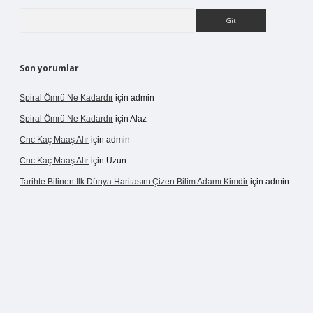
Arama
Son yorumlar
Spiral Ömrü Ne Kadardır
için
admin
Spiral Ömrü Ne Kadardır
için
Alaz
Cnc Kaç Maaş Alır
için
admin
Cnc Kaç Maaş Alır
için
Uzun
Tarihte Bilinen Ilk Dünya Haritasını Çizen Bilim Adamı Kimdir
için
admin
ir.net