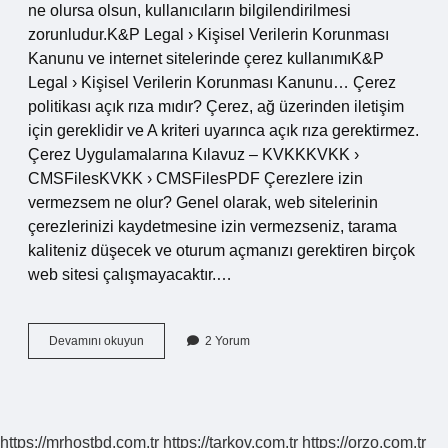
ne olursa olsun, kullanıcıların bilgilendirilmesi
zorunludur.K&P ​​Legal › Kişisel Verilerin Korunması
Kanunu ve internet sitelerinde çerez kullanımıK&P
Legal › Kişisel Verilerin Korunması Kanunu… Çerez
politikası açık rıza mıdır? Çerez, ağ üzerinden iletişim
için gereklidir ve A kriteri uyarınca açık rıza gerektirmez.
Çerez Uygulamalarına Kılavuz – KVKKKVKK ›
CMSFilesKVKK › CMSFilesPDF Çerezlere izin
vermezsem ne olur? Genel olarak, web sitelerinin
çerezlerinizi kaydetmesine izin vermezseniz, tarama
kaliteniz düşecek ve oturum açmanızı gerektiren birçok
web sitesi çalışmayacaktır.…
Çerez
Devamını okuyun
2 Yorum
Politikası
Zorunlu
Mu
https://mrhostbd.com.tr
https://tarkov.com.tr
https://orzo.com.tr