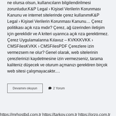
ne olursa olsun, kullanıcıların bilgilendirilmesi
zorunludur.K&P ​​Legal › Kişisel Verilerin Korunması
Kanunu ve internet sitelerinde çerez kullanımıK&P
Legal › Kişisel Verilerin Korunması Kanunu… Çerez
politikası açık rıza mıdır? Çerez, ağ üzerinden iletişim
için gereklidir ve A kriteri uyarınca açık rıza gerektirmez.
Çerez Uygulamalarına Kılavuz – KVKKKVKK ›
CMSFilesKVKK › CMSFilesPDF Çerezlere izin
vermezsem ne olur? Genel olarak, web sitelerinin
çerezlerinizi kaydetmesine izin vermezseniz, tarama
kaliteniz düşecek ve oturum açmanızı gerektiren birçok
web sitesi çalışmayacaktır.…
Çerez
Devamını okuyun
2 Yorum
Politikası
Zorunlu
Mu
https://mrhostbd.com.tr
https://tarkov.com.tr
https://orzo.com.tr