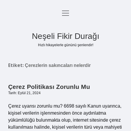
menüyü
Anasayfa
aç
Gizlilik Politikası
Neşeli Fikir Durağı
Yasal Uyarı
Hızlı hikayelerle gününü şenlendir!
Hakkımızda
Etiket:
Çerezlerin sakıncaları nelerdir
Çerez Politikası Zorunlu Mu
Tarih: Eylül 21, 2024
Çerez uyarısı zorunlu mu? 6698 sayılı Kanun uyarınca,
kişisel verilerin işlenmesinden önce aydınlatma
yükümlülüğü bulunmakta olup, internet sitesinde çerez
kullanılması halinde, kişisel verilerin türü veya mahiyeti