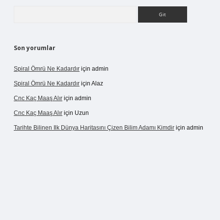
Arama
Son yorumlar
Spiral Ömrü Ne Kadardır
için
admin
Spiral Ömrü Ne Kadardır
için
Alaz
Cnc Kaç Maaş Alır
için
admin
Cnc Kaç Maaş Alır
için
Uzun
Tarihte Bilinen Ilk Dünya Haritasını Çizen Bilim Adamı Kimdir
için
admin
ir.net