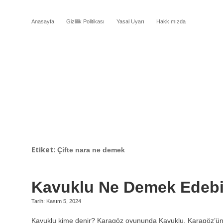
Anasayfa
Gizlilik Politikası
Yasal Uyarı
Hakkımızda
Etiket:
Çifte nara ne demek
Kavuklu Ne Demek Edebi
Tarih: Kasım 5, 2024
Kavuklu kime denir? Karagöz oyununda Kavuklu, Karagöz’ün, P