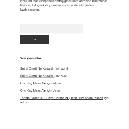
içerikleri,
backlinkpanelicomtr@gmail.com
adresine bildirmeniz
halinde, ilgili içerikler yasal süre içerisinde sitemizden
kaldırılacaktır.
Arama
Son yorumlar
Spiral Ömrü Ne Kadardır
için
admin
Spiral Ömrü Ne Kadardır
için
Alaz
Cnc Kaç Maaş Alır
için
admin
Cnc Kaç Maaş Alır
için
Uzun
Tarihte Bilinen Ilk Dünya Haritasını Çizen Bilim Adamı Kimdir
için
admin