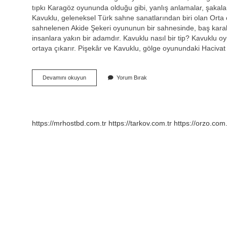
tıpkı Karagöz oyununda olduğu gibi, yanlış anlamalar, şakala
Kavuklu, geleneksel Türk sahne sanatlarından biri olan Orta 
sahnelenen Akide Şekeri oyununun bir sahnesinde, baş karakte
insanlara yakın bir adamdır. Kavuklu nasıl bir tip? Kavuklu 
ortaya çıkarır. Pişekâr ve Kavuklu, gölge oyunundaki Hacivat
Kavuklu
Devamını okuyun
Yorum Bırak
Ne
Demek
Edebiyat
https://mrhostbd.com.tr
https://tarkov.com.tr
https://orzo.com.