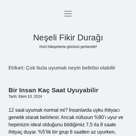
menüyü
Anasayfa
aç
Gizlilik Politikası
Neşeli Fikir Durağı
Yasal Uyarı
Hızlı hikayelerle gününü şenlendir!
Hakkımızda
Etiket:
Çok fazla uyumak neyin belirtisi olabilir
Bir Insan Kaç Saat Uyuyabilir
Tarih: Ekim 10, 2024
12 saat uyumak normal mi? İnsanlarda uyku ihtiyacı
genetik olarak belirlenir. Ancak nüfusun %90’ı uyur ve
hepimizin ideal olduğunu bildiğimiz 7,5 ila 8 saate
ihtiyaç duyar. %5’lik bir grup 6 saatten az uyurken,