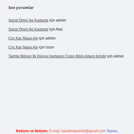
Son yorumlar
Spiral Ömrü Ne Kadardır
için
admin
Spiral Ömrü Ne Kadardır
için
Alaz
Cnc Kaç Maaş Alır
için
admin
Cnc Kaç Maaş Alır
için
Uzun
Tarihte Bilinen Ilk Dünya Haritasını Çizen Bilim Adamı Kimdir
için
admin
ir.net
Reklam ve İletişim:
E-mail:
backlinkpaneli@gmail.com
Teams: