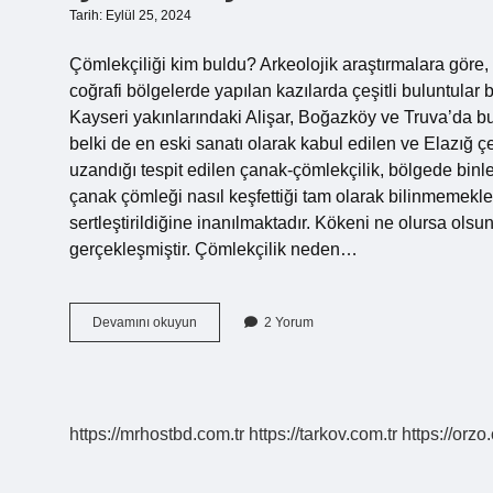
Tarih: Eylül 25, 2024
Çömlekçiliği kim buldu? Arkeolojik araştırmalara göre, 
coğrafi bölgelerde yapılan kazılarda çeşitli buluntular
Kayseri yakınlarındaki Alişar, Boğazköy ve Truva’da bu
belki de en eski sanatı olarak kabul edilen ve Elazığ 
uzandığı tespit edilen çanak-çömlekçilik, bölgede binle
çanak çömleği nasıl keşfettiği tam olarak bilinmemekle b
sertleştirildiğine inanılmaktadır. Kökeni ne olursa ols
gerçekleşmiştir. Çömlekçilik neden…
Çömlekçilik
Devamını okuyun
2 Yorum
Kim
Buldu
https://mrhostbd.com.tr
https://tarkov.com.tr
https://orzo