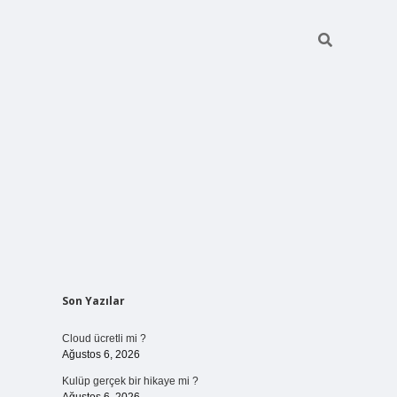
Sidebar
Son Yazılar
vdcasinogir.net
Cloud ücretli mi ?
Ağustos 6, 2026
Kulüp gerçek bir hikaye mi ?