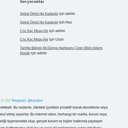
Son yorumlar
Spiral Ömrü Ne Kadardır
için
admin
Spiral Ömrü Ne Kadardır
için
Alaz
Cnc Kaç Maaş Alır
için
admin
Cnc Kaç Maaş Alır
için
Uzun
Tarihte Bilinen Ilk Dünya Haritasını Çizen Bilim Adamı
Kimdir
için
admin
 0 726
Telegram: @karabul
ektedir. Bu nedenle, sitedeki içerikleri proaktif olarak denetleme veya
 etmiş sayılırlar. Bu internet sitesi, herhangi bir marka, kurum veya
niteliği taşımamakta olup, gerçek kurum ve kişiler hakkında paylaşım