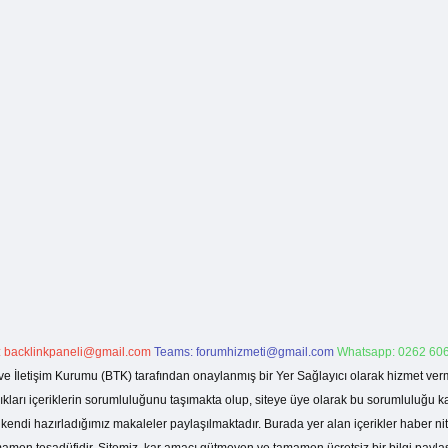
:
backlinkpaneli@gmail.com
Teams:
forumhizmeti@gmail.com
Whatsapp: 0262 606
ve İletişim Kurumu (BTK) tarafından onaylanmış bir Yer Sağlayıcı olarak hizmet verm
rı içeriklerin sorumluluğunu taşımakta olup, siteye üye olarak bu sorumluluğu kabul
a kendi hazırladığımız makaleler paylaşılmaktadır. Burada yer alan içerikler haber 