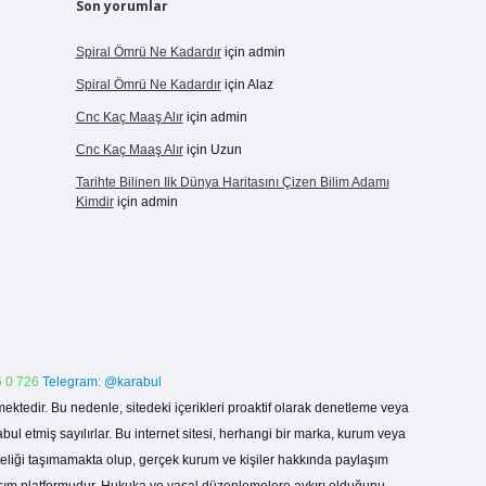
Son yorumlar
Spiral Ömrü Ne Kadardır
için
admin
Spiral Ömrü Ne Kadardır
için
Alaz
Cnc Kaç Maaş Alır
için
admin
Cnc Kaç Maaş Alır
için
Uzun
Tarihte Bilinen Ilk Dünya Haritasını Çizen Bilim Adamı
Kimdir
için
admin
 0 726
Telegram: @karabul
ektedir. Bu nedenle, sitedeki içerikleri proaktif olarak denetleme veya
 etmiş sayılırlar. Bu internet sitesi, herhangi bir marka, kurum veya
niteliği taşımamakta olup, gerçek kurum ve kişiler hakkında paylaşım