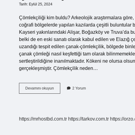
Tarih: Eylül 25, 2024
Çömlekçiliği kim buldu? Arkeolojik araştırmalara göre, 
coğrafi bölgelerde yapılan kazılarda çeşitli buluntular
Kayseri yakınlarındaki Alişar, Boğazköy ve Truva’da bu
belki de en eski sanatı olarak kabul edilen ve Elazığ 
uzandığı tespit edilen çanak-çömlekçilik, bölgede binle
çanak çömleği nasıl keşfettiği tam olarak bilinmemekle b
sertleştirildiğine inanılmaktadır. Kökeni ne olursa ols
gerçekleşmiştir. Çömlekçilik neden…
Çömlekçilik
Devamını okuyun
2 Yorum
Kim
Buldu
https://mrhostbd.com.tr
https://tarkov.com.tr
https://orzo