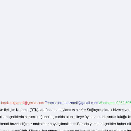
:
backlinkpaneli@gmail.com
Teams:
forumhizmeti@gmail.com
Whatsapp: 0262 606
ve İletişim Kurumu (BTK) tarafından onaylanmış bir Yer Sağlayıcı olarak hizmet verm
rı içeriklerin sorumluluğunu taşımakta olup, siteye üye olarak bu sorumluluğu kabul
a kendi hazırladığımız makaleler paylaşılmaktadır. Burada yer alan içerikler haber 