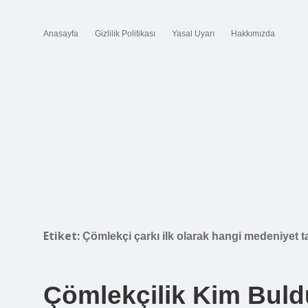
Anasayfa
Gizlilik Politikası
Yasal Uyarı
Hakkımızda
Etiket:
Çömlekçi çarkı ilk olarak hangi medeniyet ta
Çömlekçilik Kim Buld