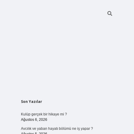
Sidebar
Son Yazılar
vdcasinogir.net
Kulüp gerçek bir hikaye mi ?
Ağustos 6, 2026
Avcılık ve yaban hayatı bölümü ne iş yapar ?