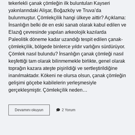
tekerlekli çanak çömleğin ilk buluntuları Kayseri
yakınlarındaki Alişar, Boğazköy ve Truva’da
bulunmuştur. Çömlekçilik hangi ülkeye aittir? Açıklama:
İnsanlığın belki de en eski sanatı olarak kabul edilen ve
Elazığ çevresinde yapılan arkeolojik kazılarda
Paleolitik döneme kadar uzandığı tespit edilen çanak-
çömlekçilik, bölgede binlerce yıldır varlığını sürdürüyor.
Çömlek nasıl bulundu? İnsanlığın çanak çömleği nasıl
keşfettiği tam olarak bilinmemekle birlikte, genel olarak
toprağın kazara ateşte pişirildiği ve sertleştirildiğine
inanılmaktadır. Kökeni ne olursa olsun, çanak çömleğin
gelişimi göçebe kabilelerin yerleşmesiyle
gerçekleşmiştir. Çömlekçilik neden…
Çömlekçilik
Devamını okuyun
2 Yorum
Kim
Buldu