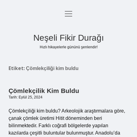
menüyü
Anasayfa
aç
Gizlilik Politikası
Neşeli Fikir Durağı
Yasal Uyarı
Hızlı hikayelerle gününü şenlendir!
Hakkımızda
Etiket:
Çömlekçiliği kim buldu
Çömlekçilik Kim Buldu
Tarih: Eylül 25, 2024
Çömlekçiliği kim buldu? Arkeolojik araştırmalara göre,
çanak çömlek üretimi Hitit döneminden beri
bilinmektedir. Farklı coğrafi bölgelerde yapılan
kazılarda çeşitli buluntular bulunmuştur. Anadolu’da