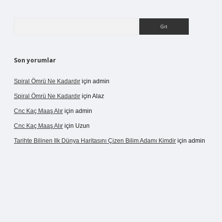
Arama
Son yorumlar
Spiral Ömrü Ne Kadardır
için
admin
Spiral Ömrü Ne Kadardır
için
Alaz
Cnc Kaç Maaş Alır
için
admin
Cnc Kaç Maaş Alır
için
Uzun
Tarihte Bilinen Ilk Dünya Haritasını Çizen Bilim Adamı Kimdir
için
admin
ir.net