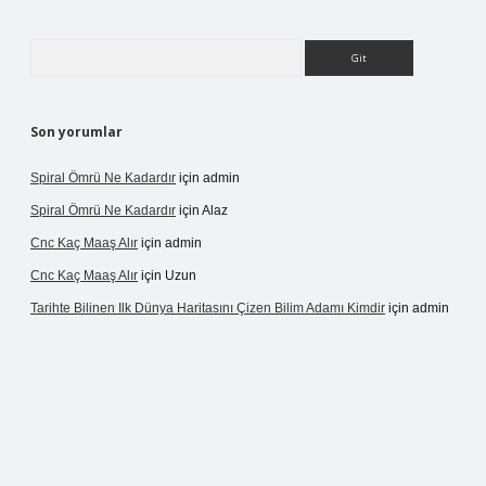
Arama
Son yorumlar
Spiral Ömrü Ne Kadardır
için
admin
Spiral Ömrü Ne Kadardır
için
Alaz
Cnc Kaç Maaş Alır
için
admin
Cnc Kaç Maaş Alır
için
Uzun
Tarihte Bilinen Ilk Dünya Haritasını Çizen Bilim Adamı Kimdir
için
admin
ir.net