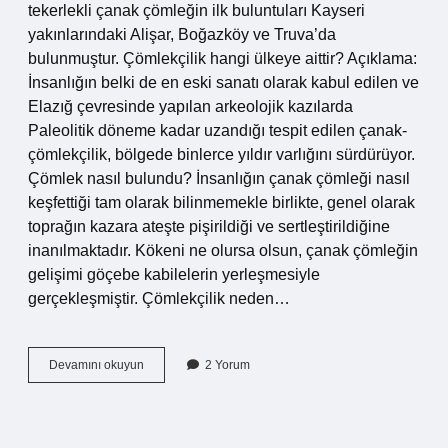
tekerlekli çanak çömleğin ilk buluntuları Kayseri
yakınlarındaki Alişar, Boğazköy ve Truva’da
bulunmuştur. Çömlekçilik hangi ülkeye aittir? Açıklama:
İnsanlığın belki de en eski sanatı olarak kabul edilen ve
Elazığ çevresinde yapılan arkeolojik kazılarda
Paleolitik döneme kadar uzandığı tespit edilen çanak-
çömlekçilik, bölgede binlerce yıldır varlığını sürdürüyor.
Çömlek nasıl bulundu? İnsanlığın çanak çömleği nasıl
keşfettiği tam olarak bilinmemekle birlikte, genel olarak
toprağın kazara ateşte pişirildiği ve sertleştirildiğine
inanılmaktadır. Kökeni ne olursa olsun, çanak çömleğin
gelişimi göçebe kabilelerin yerleşmesiyle
gerçekleşmiştir. Çömlekçilik neden…
Çömlekçilik
Devamını okuyun
2 Yorum
Kim
Buldu