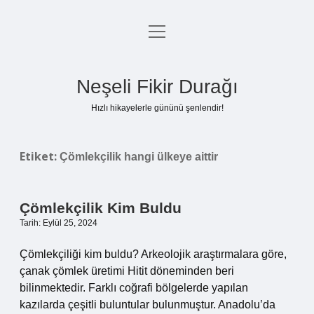
menüyü
Anasayfa
aç
Gizlilik Politikası
Neşeli Fikir Durağı
Yasal Uyarı
Hızlı hikayelerle gününü şenlendir!
Hakkımızda
Etiket:
Çömlekçilik hangi ülkeye aittir
Çömlekçilik Kim Buldu
Tarih: Eylül 25, 2024
Çömlekçiliği kim buldu? Arkeolojik araştırmalara göre,
çanak çömlek üretimi Hitit döneminden beri
bilinmektedir. Farklı coğrafi bölgelerde yapılan
kazılarda çeşitli buluntular bulunmuştur. Anadolu’da