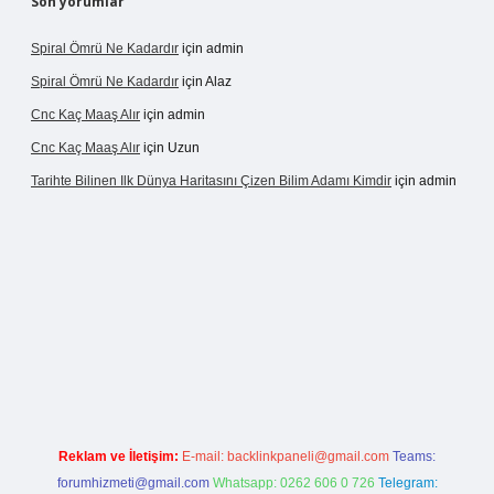
Son yorumlar
Spiral Ömrü Ne Kadardır
için
admin
Spiral Ömrü Ne Kadardır
için
Alaz
Cnc Kaç Maaş Alır
için
admin
Cnc Kaç Maaş Alır
için
Uzun
Tarihte Bilinen Ilk Dünya Haritasını Çizen Bilim Adamı Kimdir
için
admin
ir.net
Reklam ve İletişim:
E-mail:
backlinkpaneli@gmail.com
Teams:
forumhizmeti@gmail.com
Whatsapp: 0262 606 0 726
Telegram: