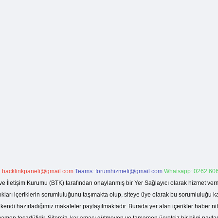
:
backlinkpaneli@gmail.com
Teams:
forumhizmeti@gmail.com
Whatsapp: 0262 606
ve İletişim Kurumu (BTK) tarafından onaylanmış bir Yer Sağlayıcı olarak hizmet verm
rı içeriklerin sorumluluğunu taşımakta olup, siteye üye olarak bu sorumluluğu kabul
a kendi hazırladığımız makaleler paylaşılmaktadır. Burada yer alan içerikler haber 