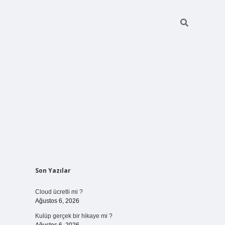
Sidebar
Son Yazılar
vdcasinogir.net
Cloud ücretli mi ?
Ağustos 6, 2026
Kulüp gerçek bir hikaye mi ?