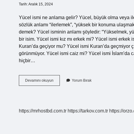
Tarih: Aralık 15, 2024
Yücel ismi ne anlama gelir? Yücel, büyük olma veya i
sözlük anlamı “ilerlemek”, “yüksek bir konuma ulaşmak
demek? Yücel isminin anlamı şöyledir: “Yükselmek, yü
bir isim. Yücel ismi kız mı erkek mi? Yücel ismi erkek 
Kuran’da geçiyor mu? Yücel ismi Kuran’da geçmiyor ç
görünmüyor. Yücel ismi caiz mi? Yücel ismi İslam’da ca
hiçbir…
Yücel
Devamını okuyun
Yorum Bırak
Ismi
Kuranda
Geçiyor
Mu
https://mrhostbd.com.tr
https://tarkov.com.tr
https://orzo