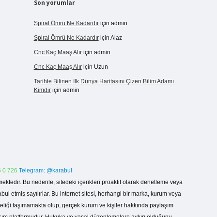
Son yorumlar
Spiral Ömrü Ne Kadardır
için
admin
Spiral Ömrü Ne Kadardır
için
Alaz
Cnc Kaç Maaş Alır
için
admin
Cnc Kaç Maaş Alır
için
Uzun
Tarihte Bilinen Ilk Dünya Haritasını Çizen Bilim Adamı
Kimdir
için
admin
 0 726
Telegram: @karabul
ektedir. Bu nedenle, sitedeki içerikleri proaktif olarak denetleme veya
 etmiş sayılırlar. Bu internet sitesi, herhangi bir marka, kurum veya
niteliği taşımamakta olup, gerçek kurum ve kişiler hakkında paylaşım