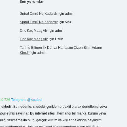
Son yorumlar
Spiral Ömrü Ne Kadardır
için
admin
Spiral Ömrü Ne Kadardır
için
Alaz
Cnc Kaç Maaş Alır
için
admin
Cnc Kaç Maaş Alır
için
Uzun
Tarihte Bilinen Ilk Dünya Haritasını Çizen Bilim Adamı
Kimdir
için
admin
 0 726
Telegram: @karabul
ektedir. Bu nedenle, sitedeki içerikleri proaktif olarak denetleme veya
 etmiş sayılırlar. Bu internet sitesi, herhangi bir marka, kurum veya
niteliği taşımamakta olup, gerçek kurum ve kişiler hakkında paylaşım