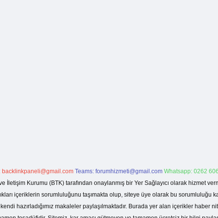
:
backlinkpaneli@gmail.com
Teams:
forumhizmeti@gmail.com
Whatsapp: 0262 606
ve İletişim Kurumu (BTK) tarafından onaylanmış bir Yer Sağlayıcı olarak hizmet verm
rı içeriklerin sorumluluğunu taşımakta olup, siteye üye olarak bu sorumluluğu kabul
a kendi hazırladığımız makaleler paylaşılmaktadır. Burada yer alan içerikler haber 