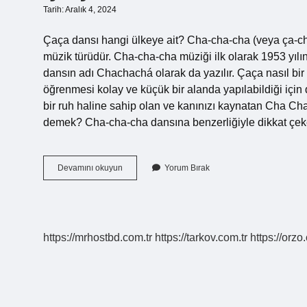
Tarih: Aralık 4, 2024
Çaça dansı hangi ülkeye ait? Cha-cha-cha (veya ça-cha
müzik türüdür. Cha-cha-cha müziği ilk olarak 1953 yılınd
dansın adı Chachachá olarak da yazılır. Çaça nasıl bi
öğrenmesi kolay ve küçük bir alanda yapılabildiği için d
bir ruh haline sahip olan ve kanınızı kaynatan Cha Ch
demek? Cha-cha-cha dansına benzerliğiyle dikkat çe
Çaça
Devamını okuyun
Yorum Bırak
Nedir
Müzik
https://mrhostbd.com.tr
https://tarkov.com.tr
https://orzo