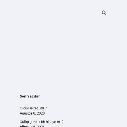
Sidebar
Son Yazılar
vdcasinogir.net
Cloud ücretli mi ?
Ağustos 6, 2026
Kulüp gerçek bir hikaye mi ?