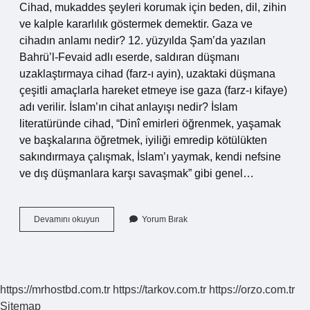
Cihad, mukaddes şeyleri korumak için beden, dil, zihin
ve kalple kararlılık göstermek demektir. Gaza ve
cihadın anlamı nedir? 12. yüzyılda Şam’da yazılan
Bahrü’l-Fevaid adlı eserde, saldıran düşmanı
uzaklaştırmaya cihad (farz-ı ayin), uzaktaki düşmana
çeşitli amaçlarla hareket etmeye ise gaza (farz-ı kifaye)
adı verilir. İslam’ın cihat anlayışı nedir? İslam
literatüründe cihad, “Dinî emirleri öğrenmek, yaşamak
ve başkalarına öğretmek, iyiliği emredip kötülükten
sakındırmaya çalışmak, İslam’ı yaymak, kendi nefsine
ve dış düşmanlara karşı savaşmak” gibi genel…
Cihat
Devamını okuyun
Yorum Bırak
Ne
Anlamı
https://mrhostbd.com.tr
https://tarkov.com.tr
https://orzo.com.tr
Sitemap