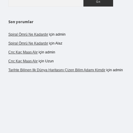
Son yorumlar
Spiral Ömrü Ne Kadardır
için
admin
Spiral Ömrü Ne Kadardır
için
Alaz
Cnc Kaç Maaş Alır
için
admin
Cnc Kaç Maaş Alır
için
Uzun
Tarihte Bilinen Ilk Dünya Haritasını Çizen Bilim Adamı Kimdir
için
admin
ir.net