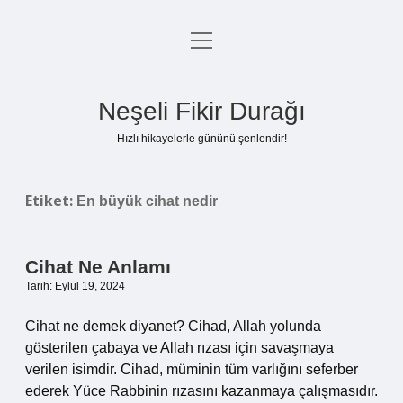
menüyü
Anasayfa
aç
Gizlilik Politikası
Neşeli Fikir Durağı
Yasal Uyarı
Hızlı hikayelerle gününü şenlendir!
Hakkımızda
Etiket:
En büyük cihat nedir
Cihat Ne Anlamı
Tarih: Eylül 19, 2024
Cihat ne demek diyanet? Cihad, Allah yolunda
gösterilen çabaya ve Allah rızası için savaşmaya
verilen isimdir. Cihad, müminin tüm varlığını seferber
ederek Yüce Rabbinin rızasını kazanmaya çalışmasıdır.