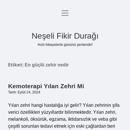
menüyü
Anasayfa
aç
Gizlilik Politikası
Neşeli Fikir Durağı
Yasal Uyarı
Hızlı hikayelerle gününü şenlendir!
Hakkımızda
Etiket:
En güçlü zehir nedir
Kemoterapi Yılan Zehri Mi
Tarih: Eylül 24, 2024
Yılan zehri hangi hastalığa iyi gelir? Yılan zehrinin şifa
verici özellikleri yüzyıllardır bilinmektedir. Yılan zehri,
melankoli, öksürük, egzama, iktidarsızlık ve veba gibi
çeşitli sorunları tedavi etmek için eski çağlardan beri