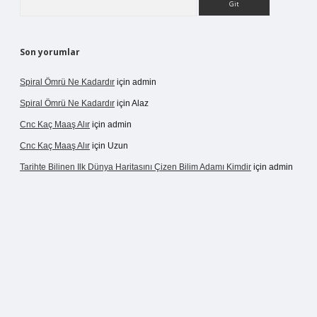
Son yorumlar
Spiral Ömrü Ne Kadardır
için
admin
Spiral Ömrü Ne Kadardır
için
Alaz
Cnc Kaç Maaş Alır
için
admin
Cnc Kaç Maaş Alır
için
Uzun
Tarihte Bilinen Ilk Dünya Haritasını Çizen Bilim Adamı Kimdir
için
admin
ir.net