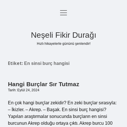
menüyü
Anasayfa
aç
Gizlilik Politikası
Neşeli Fikir Durağı
Yasal Uyarı
Hızlı hikayelerle gününü şenlendir!
Hakkımızda
Etiket:
En sinsi burç hangisi
Hangi Burçlar Sır Tutmaz
Tarih: Eylül 24, 2024
En çok hangi burçlar zekidir? En zeki burçlar sırasıyla:
– İkizler. – Akrep. – Başak. En sinsi burç hangisi?
Yapılan araştırmalar sonucunda burçların en sinsi
burcunun Akrep olduğu ortaya çıktı. Akrep burcu 100