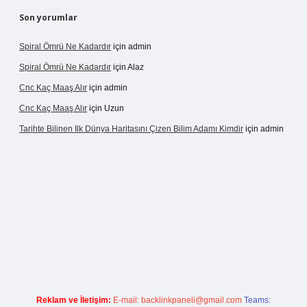
Son yorumlar
Spiral Ömrü Ne Kadardır
için
admin
Spiral Ömrü Ne Kadardır
için
Alaz
Cnc Kaç Maaş Alır
için
admin
Cnc Kaç Maaş Alır
için
Uzun
Tarihte Bilinen Ilk Dünya Haritasını Çizen Bilim Adamı Kimdir
için
admin
nogir.net
Reklam ve İletişim:
E-mail:
backlinkpaneli@gmail.com
Teams: