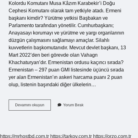
Kolordu Komutanı Musa Kâzım Karabekir’i Doğu
Cephesi Komutanı olarak tam yetkiyle atadı. Ermeni
başkanı kimdir? Yürütme yetkisi Başbakan ve
Parlamento tarafından yönetilir. Cumhurbaşkanı;
Anayasayı korumayı ve yürütme ve yargı organlarının
düzgün çalışmasını sağlamayı amaçlar. Silahlı
kuvvetlerin başkomutanıdır. Mevcut devlet başkanı, 13
Mart 2022’den beri görevde olan Vahagn
Khachaturyan’dır. Ermenistan ordusu kaçıncı sırada?
Ermenistan – 297 puan GMI listesinde üçüncü sırada
yer alan Ermenistan’ın askeri harcama puanı 2 puan
olup, listenin başındaki diğer ülkelerin…
Ermeni
Devamını okuyun
Yorum Bırak
Komutanı
Kimdir
https://mrhostbd.com.tr
https://tarkov.com.tr
https://orzo.com.tr