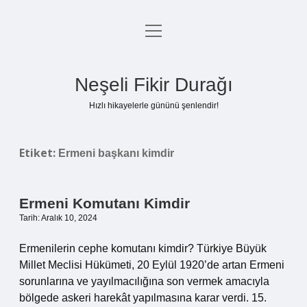
menüyü
Anasayfa
aç
Gizlilik Politikası
Neşeli Fikir Durağı
Yasal Uyarı
Hızlı hikayelerle gününü şenlendir!
Hakkımızda
Etiket:
Ermeni başkanı kimdir
Ermeni Komutanı Kimdir
Tarih: Aralık 10, 2024
Ermenilerin cephe komutanı kimdir? Türkiye Büyük
Millet Meclisi Hükümeti, 20 Eylül 1920’de artan Ermeni
sorunlarına ve yayılmacılığına son vermek amacıyla
bölgede askeri harekât yapılmasına karar verdi. 15.