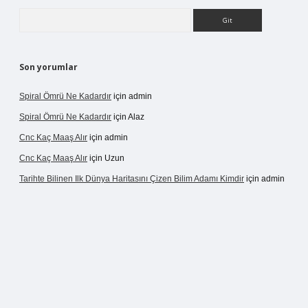
Arama
Son yorumlar
Spiral Ömrü Ne Kadardır
için
admin
Spiral Ömrü Ne Kadardır
için
Alaz
Cnc Kaç Maaş Alır
için
admin
Cnc Kaç Maaş Alır
için
Uzun
Tarihte Bilinen Ilk Dünya Haritasını Çizen Bilim Adamı Kimdir
için
admin
r.net