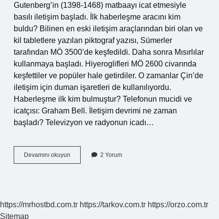
Gutenberg’in (1398-1468) matbaayı icat etmesiyle
basılı iletişim başladı. İlk haberleşme aracını kim
buldu? Bilinen en eski iletişim araçlarından biri olan ve
kil tabletlere yazılan piktograf yazısı, Sümerler
tarafından MÖ 3500’de keşfedildi. Daha sonra Mısırlılar
kullanmaya başladı. Hiyeroglifleri MÖ 2600 civarında
keşfettiler ve popüler hale getirdiler. O zamanlar Çin’de
iletişim için duman işaretleri de kullanılıyordu.
Haberleşme ilk kim bulmuştur? Telefonun mucidi ve
icatçısı: Graham Bell. İletişim devrimi ne zaman
başladı? Televizyon ve radyonun icadı…
Ilk
Devamını okuyun
2 Yorum
Iletişim
Aracını
Kim
Bulmuştur
https://mrhostbd.com.tr
https://tarkov.com.tr
https://orzo.com.tr
Sitemap