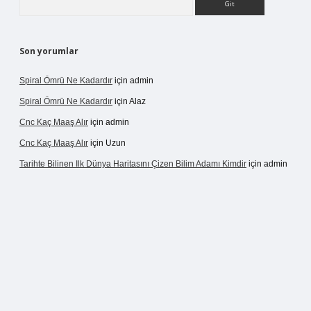
Son yorumlar
Spiral Ömrü Ne Kadardır
için
admin
Spiral Ömrü Ne Kadardır
için
Alaz
Cnc Kaç Maaş Alır
için
admin
Cnc Kaç Maaş Alır
için
Uzun
Tarihte Bilinen Ilk Dünya Haritasını Çizen Bilim Adamı Kimdir
için
admin
ir.net