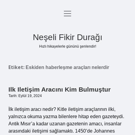
menüyü
Anasayfa
aç
Gizlilik Politikası
Neşeli Fikir Durağı
Yasal Uyarı
Hızlı hikayelerle gününü şenlendir!
Hakkımızda
Etiket:
Eskiden haberleşme araçları nelerdir
Ilk Iletişim Aracını Kim Bulmuştur
Tarih: Eylül 19, 2024
İlk iletişim aracı nedir? Kitle iletişim araçlarının ilki,
yalnızca okuma yazma bilenlere hitap eden gazeteydi.
Antik Mısır’a kadar uzanan gazetenin amacı, insanlar
arasındaki iletişimi sağlamaktı. 1450’de Johannes