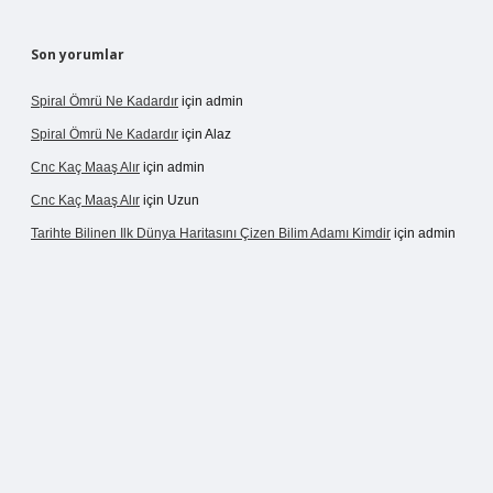
Son yorumlar
Spiral Ömrü Ne Kadardır
için
admin
Spiral Ömrü Ne Kadardır
için
Alaz
Cnc Kaç Maaş Alır
için
admin
Cnc Kaç Maaş Alır
için
Uzun
Tarihte Bilinen Ilk Dünya Haritasını Çizen Bilim Adamı Kimdir
için
admin
ir.net