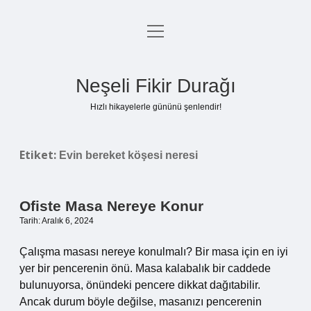
menüyü
Anasayfa
aç
Gizlilik Politikası
Neşeli Fikir Durağı
Yasal Uyarı
Hızlı hikayelerle gününü şenlendir!
Hakkımızda
Etiket:
Evin bereket köşesi neresi
Ofiste Masa Nereye Konur
Tarih: Aralık 6, 2024
Çalışma masası nereye konulmalı? Bir masa için en iyi
yer bir pencerenin önü. Masa kalabalık bir caddede
bulunuyorsa, önündeki pencere dikkat dağıtabilir.
Ancak durum böyle değilse, masanızı pencerenin