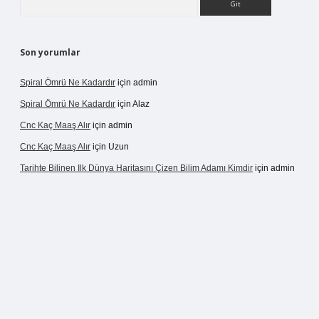
Son yorumlar
Spiral Ömrü Ne Kadardır
için
admin
Spiral Ömrü Ne Kadardır
için
Alaz
Cnc Kaç Maaş Alır
için
admin
Cnc Kaç Maaş Alır
için
Uzun
Tarihte Bilinen Ilk Dünya Haritasını Çizen Bilim Adamı Kimdir
için
admin
ir.net