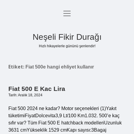
menüyü
Anasayfa
aç
Gizlilik Politikası
Neşeli Fikir Durağı
Yasal Uyarı
Hızlı hikayelerle gününü şenlendir!
Hakkımızda
Etiket:
Fiat 500e hangi ehliyet kullanır
Fiat 500 E Kac Lira
Tarih: Aralık 18, 2024
Fiat 500 2024 ne kadar? Motor seçenekleri (1)Yakıt
tüketimiFiyatDolcevita3,9 Lt/100 Km1.032. 500’e kaç
sıfır var? Tüm Fiat 500 E hatchback modelleriUzunluk
3631 cmYükseklik 1529 cmKapı sayısı:3Bagaj