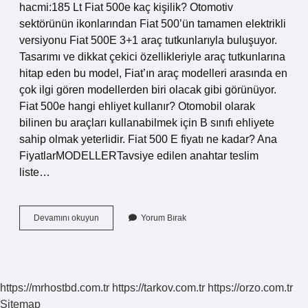
hacmi:185 Lt Fiat 500e kaç kişilik? Otomotiv
sektörünün ikonlarından Fiat 500’ün tamamen elektrikli
versiyonu Fiat 500E 3+1 araç tutkunlarıyla buluşuyor.
Tasarımı ve dikkat çekici özellikleriyle araç tutkunlarına
hitap eden bu model, Fiat’ın araç modelleri arasında en
çok ilgi gören modellerden biri olacak gibi görünüyor.
Fiat 500e hangi ehliyet kullanır? Otomobil olarak
bilinen bu araçları kullanabilmek için B sınıfı ehliyete
sahip olmak yeterlidir. Fiat 500 E fiyatı ne kadar? Ana
FiyatlarMODELLERTavsiye edilen anahtar teslim
liste…
Fiat
Devamını okuyun
Yorum Bırak
500
E
Kac
Lira
https://mrhostbd.com.tr
https://tarkov.com.tr
https://orzo.com.tr
Sitemap