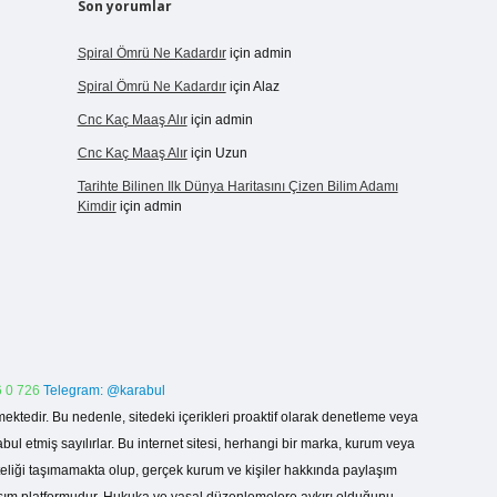
Son yorumlar
Spiral Ömrü Ne Kadardır
için
admin
Spiral Ömrü Ne Kadardır
için
Alaz
Cnc Kaç Maaş Alır
için
admin
Cnc Kaç Maaş Alır
için
Uzun
Tarihte Bilinen Ilk Dünya Haritasını Çizen Bilim Adamı
Kimdir
için
admin
 0 726
Telegram: @karabul
ektedir. Bu nedenle, sitedeki içerikleri proaktif olarak denetleme veya
 etmiş sayılırlar. Bu internet sitesi, herhangi bir marka, kurum veya
niteliği taşımamakta olup, gerçek kurum ve kişiler hakkında paylaşım