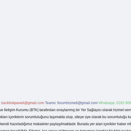
:
backlinkpaneli@gmail.com
Teams:
forumhizmeti@gmail.com
Whatsapp: 0262 606
ve İletişim Kurumu (BTK) tarafından onaylanmış bir Yer Sağlayıcı olarak hizmet verm
rı içeriklerin sorumluluğunu taşımakta olup, siteye üye olarak bu sorumluluğu kabul
a kendi hazırladığımız makaleler paylaşılmaktadır. Burada yer alan içerikler haber 