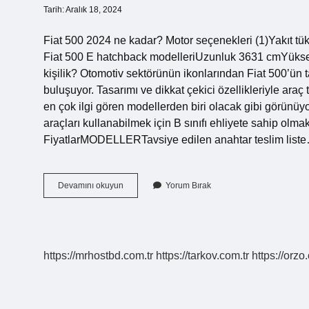
Tarih: Aralık 18, 2024
Fiat 500 2024 ne kadar? Motor seçenekleri (1)Yakıt tü
Fiat 500 E hatchback modelleriUzunluk 3631 cmYüksek
kişilik? Otomotiv sektörünün ikonlarından Fiat 500’ün 
buluşuyor. Tasarımı ve dikkat çekici özellikleriyle araç
en çok ilgi gören modellerden biri olacak gibi görünüyo
araçları kullanabilmek için B sınıfı ehliyete sahip olmak
FiyatlarMODELLERTavsiye edilen anahtar teslim list
Fiat
Devamını okuyun
Yorum Bırak
500
E
Kac
Lira
https://mrhostbd.com.tr
https://tarkov.com.tr
https://orzo