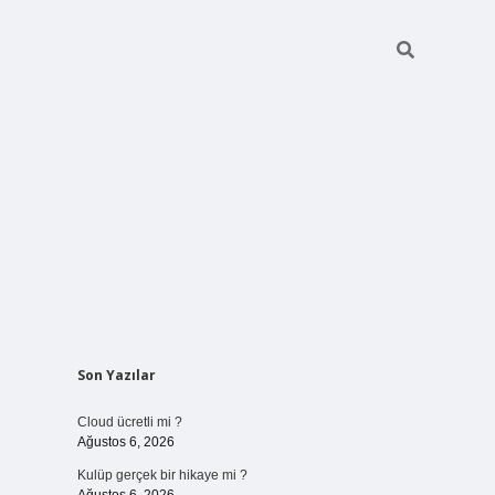
Sidebar
Son Yazılar
vdcasinogir.net
Cloud ücretli mi ?
Ağustos 6, 2026
Kulüp gerçek bir hikaye mi ?