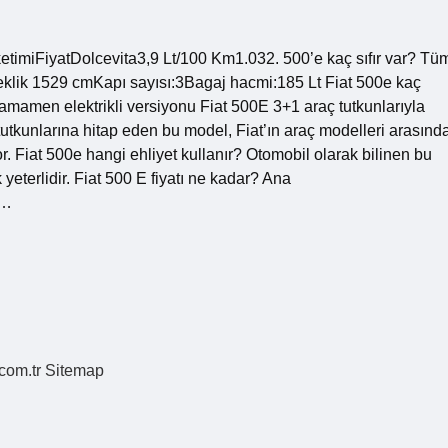
ketimiFiyatDolcevita3,9 Lt/100 Km1.032. 500’e kaç sıfır var? Tü
lik 1529 cmKapı sayısı:3Bagaj hacmi:185 Lt Fiat 500e kaç
tamamen elektrikli versiyonu Fiat 500E 3+1 araç tutkunlarıyla
 tutkunlarına hitap eden bu model, Fiat’ın araç modelleri arasınd
r. Fiat 500e hangi ehliyet kullanır? Otomobil olarak bilinen bu
 yeterlidir. Fiat 500 E fiyatı ne kadar? Ana
e…
.com.tr
Sitemap