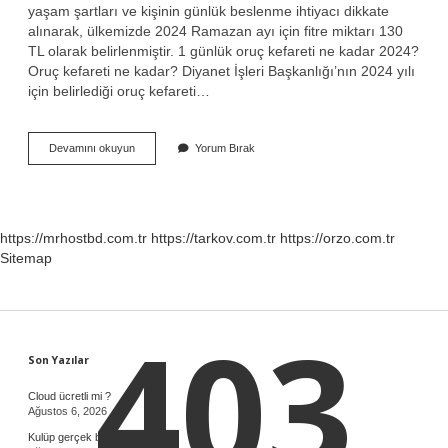
yaşam şartları ve kişinin günlük beslenme ihtiyacı dikkate
alınarak, ülkemizde 2024 Ramazan ayı için fitre miktarı 130
TL olarak belirlenmiştir. 1 günlük oruç kefareti ne kadar 2024?
Oruç kefareti ne kadar? Diyanet İşleri Başkanlığı’nın 2024 yılı
için belirlediği oruç kefareti…
Kefaret
Devamını okuyun
Yorum Bırak
Kaç
Gün
https://mrhostbd.com.tr
https://tarkov.com.tr
https://orzo.com.tr
Sitemap
403
Sidebar
Son Yazılar
Cloud ücretli mi ?
Ağustos 6, 2026
Kulüp gerçek bir hikaye mi ?