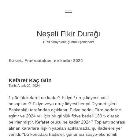
menüyü
Anasayfa
aç
Gizlilik Politikası
Neşeli Fikir Durağı
Yasal Uyarı
Hızlı hikayelerle gününü şenlendir!
Hakkımızda
Etiket:
Fıtır sadakası ne kadar 2024
Kefaret Kaç Gün
Tarih: Aralık 22, 2024
1 günlük kefaret ne kadar? Fidye / oruç fidyesi nasıl
hesaplanır? Fidye veya oruç fidyesi her yıl Diyanet İşleri
Başkanlığı tarafından açıklanır. Fidye bedeli Fitre bedeline
eşittir ve 2024 yılı için bir günlük fidye bedeli 130 ₺ olarak
belirlenmiştir. Kefaret orucu ne kadar 2024? Toplantı sonrası
alınan kararlara ilişkin yapılan açıklamada, şu ifadelere yer
verildi: “Bu konudaki hadisler, günümüz sosyo-ekonomik