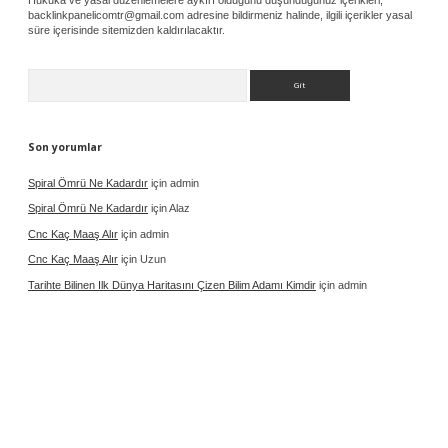
backlinkpanelicomtr@gmail.com
adresine bildirmeniz halinde, ilgili içerikler yasal
süre içerisinde sitemizden kaldırılacaktır.
Arama
Son yorumlar
Spiral Ömrü Ne Kadardır
için
admin
Spiral Ömrü Ne Kadardır
için
Alaz
Cnc Kaç Maaş Alır
için
admin
Cnc Kaç Maaş Alır
için
Uzun
Tarihte Bilinen Ilk Dünya Haritasını Çizen Bilim Adamı Kimdir
için
admin