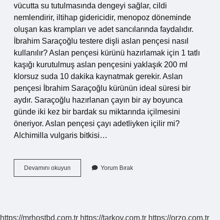
vücutta su tutulmasında dengeyi sağlar, cildi
nemlendirir, iltihap gidericidir, menopoz döneminde
oluşan kas krampları ve adet sancılarında faydalıdır.
İbrahim Saraçoğlu testere dişli aslan pençesi nasıl
kullanılır? Aslan pençesi kürünü hazırlamak için 1 tatlı
kaşığı kurutulmuş aslan pençesini yaklaşık 200 ml
klorsuz suda 10 dakika kaynatmak gerekir. Aslan
pençesi İbrahim Saraçoğlu kürünün ideal süresi bir
aydır. Saraçoğlu hazırlanan çayın bir ay boyunca
günde iki kez bir bardak su miktarında içilmesini
öneriyor. Aslan pençesi çayı adetliyken içilir mi?
Alchimilla vulgaris bitkisi…
Testere
Devamını okuyun
Yorum Bırak
Dişli
Aslan
Pençesi
Ne
Işe
https://mrhostbd.com.tr
https://tarkov.com.tr
https://orzo.com.tr