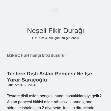
menüyü
Anasayfa
aç
Gizlilik Politikası
Neşeli Fikir Durağı
Yasal Uyarı
Hızlı hikayelerle gününü şenlendir!
Hakkımızda
Etiket:
FSH hangi bitki düşürür
Testere Dişli Aslan Pençesi Ne Işe
Yarar Saraçoğlu
Tarih: Aralık 17, 2024
Testere dişli aslan pençesi hangi hastalıklara iyi gelir?
Aslan pençesi bitkisi mide rahatsızlıklarında, orta
şiddette ishalde, tip 2 diyabette, insülin direncinde,