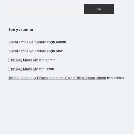
Arama
Son yorumlar
Spiral Ömrü Ne Kadardır
için
admin
Spiral Ömrü Ne Kadardır
için
Alaz
Cnc Kaç Maaş Alır
için
admin
Cnc Kaç Maaş Alır
için
Uzun
Tarihte Bilinen Ilk Dünya Haritasını Çizen Bilim Adamı Kimdir
için
admin
gir.net