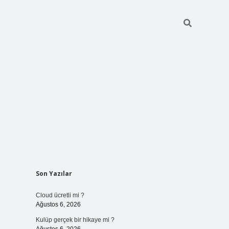
Sidebar
Son Yazılar
vdcasinogir.net
Cloud ücretli mi ?
Ağustos 6, 2026
Kulüp gerçek bir hikaye mi ?