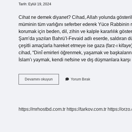
Tarih: Eylül 19, 2024
Cihat ne demek diyanet? Cihad, Allah yolunda gösterile
müminin tüm varlığını seferber ederek Yüce Rabbinin 
korumak için beden, dil, zihin ve kalple kararlılık gös
Şam’da yazılan Bahrü’l-Fevaid adlı eserde, saldıran d
çeşitli amaçlarla hareket etmeye ise gaza (farz-ı kifaye) 
cihad, “Dinî emirleri öğrenmek, yaşamak ve başkaların
İslam’ı yaymak, kendi nefsine ve dış düşmanlara karş
Cihat
Devamını okuyun
Yorum Bırak
Ne
Anlamı
https://mrhostbd.com.tr
https://tarkov.com.tr
https://orzo