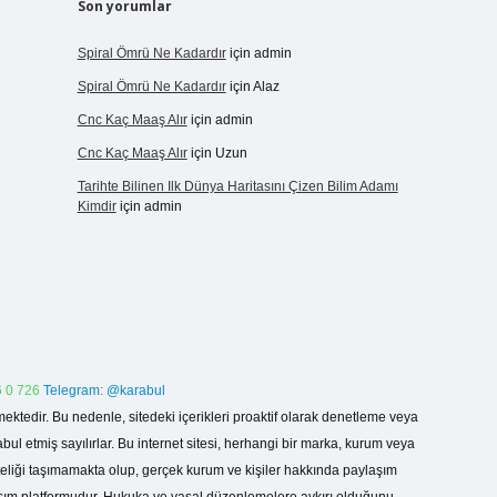
Son yorumlar
Spiral Ömrü Ne Kadardır
için
admin
Spiral Ömrü Ne Kadardır
için
Alaz
Cnc Kaç Maaş Alır
için
admin
Cnc Kaç Maaş Alır
için
Uzun
Tarihte Bilinen Ilk Dünya Haritasını Çizen Bilim Adamı
Kimdir
için
admin
 0 726
Telegram: @karabul
ektedir. Bu nedenle, sitedeki içerikleri proaktif olarak denetleme veya
 etmiş sayılırlar. Bu internet sitesi, herhangi bir marka, kurum veya
niteliği taşımamakta olup, gerçek kurum ve kişiler hakkında paylaşım