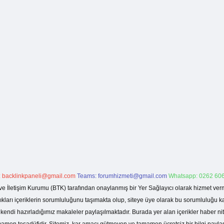
:
backlinkpaneli@gmail.com
Teams:
forumhizmeti@gmail.com
Whatsapp: 0262 606
ve İletişim Kurumu (BTK) tarafından onaylanmış bir Yer Sağlayıcı olarak hizmet verm
rı içeriklerin sorumluluğunu taşımakta olup, siteye üye olarak bu sorumluluğu kabul
a kendi hazırladığımız makaleler paylaşılmaktadır. Burada yer alan içerikler haber 