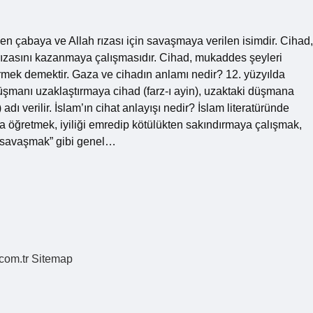
n çabaya ve Allah rızası için savaşmaya verilen isimdir. Cihad,
rızasını kazanmaya çalışmasıdır. Cihad, mukaddes şeyleri
termek demektir. Gaza ve cihadın anlamı nedir? 12. yüzyılda
üşmanı uzaklaştırmaya cihad (farz-ı ayin), uzaktaki düşmana
adı verilir. İslam’ın cihat anlayışı nedir? İslam literatüründe
a öğretmek, iyiliği emredip kötülükten sakındırmaya çalışmak,
ı savaşmak” gibi genel…
.com.tr
Sitemap