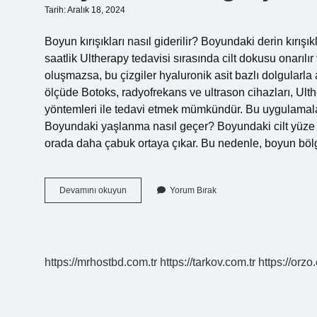
Tarih: Aralık 18, 2024
Boyun kırışıkları nasıl giderilir? Boyundaki derin kırışıkl
saatlik Ultherapy tedavisi sırasında cilt dokusu onarılır
oluşmazsa, bu çizgiler hyaluronik asit bazlı dolgularla
ölçüde Botoks, radyofrekans ve ultrason cihazları, Ul
yöntemleri ile tedavi etmek mümkündür. Bu uygulamalar so
Boyundaki yaşlanma nasıl geçer? Boyundaki cilt yüze 
orada daha çabuk ortaya çıkar. Bu nedenle, boyun böl
Boyun
Devamını okuyun
Yorum Bırak
Güzelliği
Için
Ne
Yapmalı
https://mrhostbd.com.tr
https://tarkov.com.tr
https://orzo