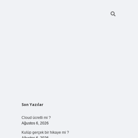
Sidebar
Son Yazılar
vdcasinogir.net
Cloud ücretli mi ?
Ağustos 6, 2026
Kulüp gerçek bir hikaye mi ?