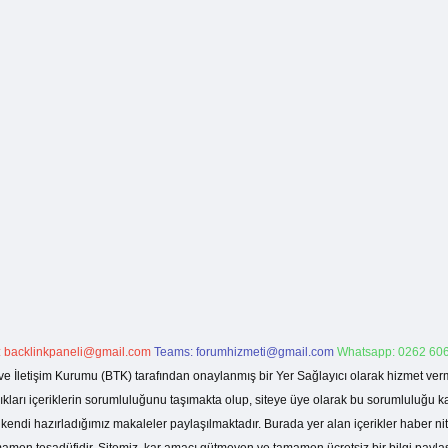
:
backlinkpaneli@gmail.com
Teams:
forumhizmeti@gmail.com
Whatsapp: 0262 606
ve İletişim Kurumu (BTK) tarafından onaylanmış bir Yer Sağlayıcı olarak hizmet verm
rı içeriklerin sorumluluğunu taşımakta olup, siteye üye olarak bu sorumluluğu kabul
a kendi hazırladığımız makaleler paylaşılmaktadır. Burada yer alan içerikler haber 