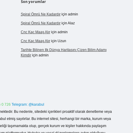
Son yorumlar
Spiral Ömrü Ne Kadardır
için
admin
Spiral Ömrü Ne Kadardır
için
Alaz
Cnc Kaç Maaş Alır
için
admin
Cnc Kaç Maaş Alır
için
Uzun
Tarihte Bilinen Ilk Dünya Haritasını Çizen Bilim Adamı
Kimdir
için
admin
 0 726
Telegram: @karabul
ektedir. Bu nedenle, sitedeki içerikleri proaktif olarak denetleme veya
 etmiş sayılırlar. Bu internet sitesi, herhangi bir marka, kurum veya
niteliği taşımamakta olup, gerçek kurum ve kişiler hakkında paylaşım