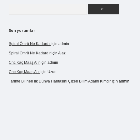
Arama
Son yorumlar
Spiral Ömrü Ne Kadardır
için
admin
Spiral Ömrü Ne Kadardır
için
Alaz
Cnc Kaç Maaş Alır
için
admin
Cnc Kaç Maaş Alır
için
Uzun
Tarihte Bilinen Ilk Dünya Haritasını Çizen Bilim Adamı Kimdir
için
admin
ir.net