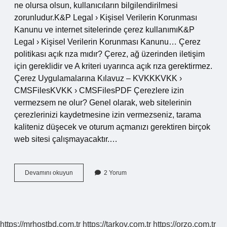
ne olursa olsun, kullanıcıların bilgilendirilmesi
zorunludur.K&P ​​Legal › Kişisel Verilerin Korunması
Kanunu ve internet sitelerinde çerez kullanımıK&P
Legal › Kişisel Verilerin Korunması Kanunu… Çerez
politikası açık rıza mıdır? Çerez, ağ üzerinden iletişim
için gereklidir ve A kriteri uyarınca açık rıza gerektirmez.
Çerez Uygulamalarına Kılavuz – KVKKKVKK ›
CMSFilesKVKK › CMSFilesPDF Çerezlere izin
vermezsem ne olur? Genel olarak, web sitelerinin
çerezlerinizi kaydetmesine izin vermezseniz, tarama
kaliteniz düşecek ve oturum açmanızı gerektiren birçok
web sitesi çalışmayacaktır.…
Çerez
Devamını okuyun
2 Yorum
Politikası
Zorunlu
Mu
https://mrhostbd.com.tr
https://tarkov.com.tr
https://orzo.com.tr