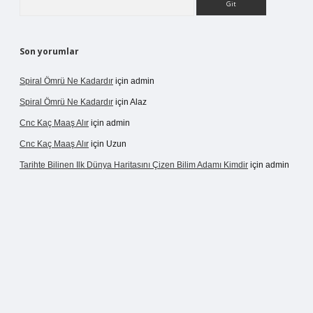
Son yorumlar
Spiral Ömrü Ne Kadardır
için
admin
Spiral Ömrü Ne Kadardır
için
Alaz
Cnc Kaç Maaş Alır
için
admin
Cnc Kaç Maaş Alır
için
Uzun
Tarihte Bilinen Ilk Dünya Haritasını Çizen Bilim Adamı Kimdir
için
admin
ir.net